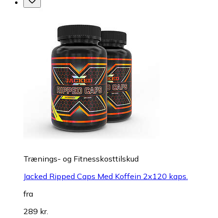
Trænings- og Fitnesskosttilskud
Jacked Ripped Caps Med Koffein 2x120 kaps.
fra
289 kr.