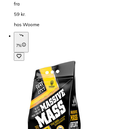
fra
59 kr.
hos
Woome
7%