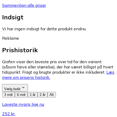
Sammenlign alle priser
Indsigt
Vi har ingen indsigt for dette produkt endnu.
Reklame
Prishistorik
Grafen viser den laveste pris over tid for den variant
(såsom farve eller størrelse), der har været billigst på hvert
tidspunkt. Fragt og brugte produkter er ikke inkluderet.
Læs
mere om prisens historik.
Vælg butik
3 mdr
6 mdr
1 år
2 år
Alt
Laveste nypris lige nu
252 kr.