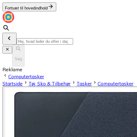
Fortsæt til hovedindhold
Søg
Reklame
Computertasker
Startside
Tøj, Sko & Tilbehør
Tasker
Computertasker