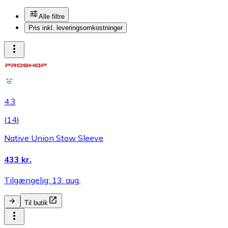
Alle filtre
Pris inkl. leveringsomkostninger
4.3
(
14
)
Native Union Stow Sleeve
433 kr.
Tilgængelig: 13. aug.
Til butik