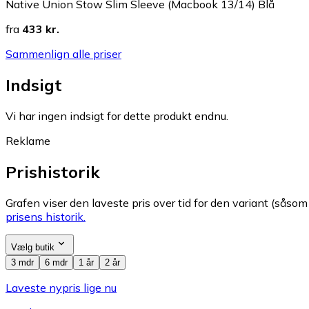
Native Union Stow Slim Sleeve (Macbook 13/14) Blå
fra
433 kr.
Sammenlign alle priser
Indsigt
Vi har ingen indsigt for dette produkt endnu.
Reklame
Prishistorik
Grafen viser den laveste pris over tid for den variant (såsom f
prisens historik.
Vælg butik
3 mdr
6 mdr
1 år
2 år
Laveste nypris lige nu