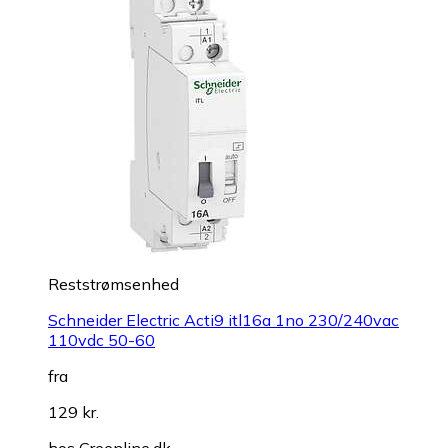
Reststrømsenhed
Schneider Electric Acti9 itl16a 1no 230/240vac
110vdc 50-60
fra
129 kr.
hos
Greenline.dk