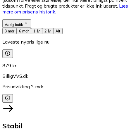
tidspunkt. Fragt og brugte produkter er ikke inkluderet.
Læs
mere om prisens historik.
Vælg butik
3 mdr
6 mdr
1 år
2 år
Alt
Laveste nypris lige nu
879 kr.
BilligVVS.dk
Prisudvikling
3
mdr
Stabil