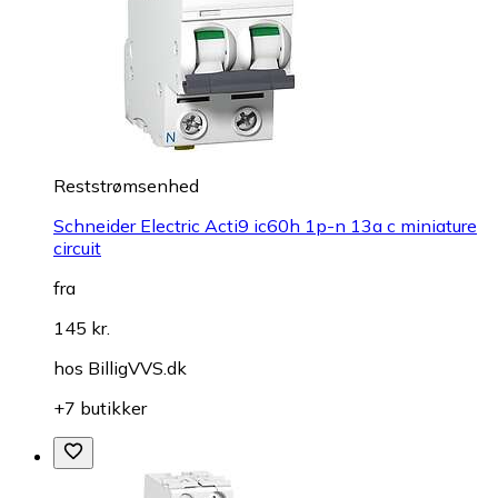
Reststrømsenhed
Schneider Electric Acti9 ic60h 1p-n 13a c miniature
circuit
fra
145 kr.
hos
BilligVVS.dk
+7 butikker