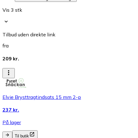
Vis 3 stk
Tilbud uden direkte link
fra
209 kr.
Elvie Brysttragtindsats 15 mm 2-p
237 kr.
På lager
Til butik