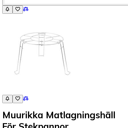
Muurikka Matlagningshäll
För Stekpannor