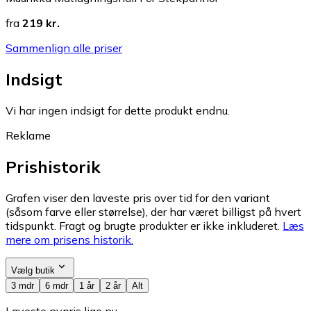
fra
219 kr.
Sammenlign alle priser
Indsigt
Vi har ingen indsigt for dette produkt endnu.
Reklame
Prishistorik
Grafen viser den laveste pris over tid for den variant
(såsom farve eller størrelse), der har været billigst på hvert
tidspunkt. Fragt og brugte produkter er ikke inkluderet.
Læs
mere om prisens historik.
Vælg butik
3 mdr
6 mdr
1 år
2 år
Alt
Laveste nypris lige nu