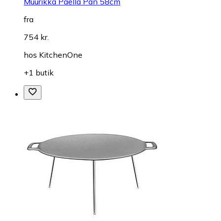
Muurikka Paella Pan 58cm
fra
754 kr.
hos
KitchenOne
+1 butik