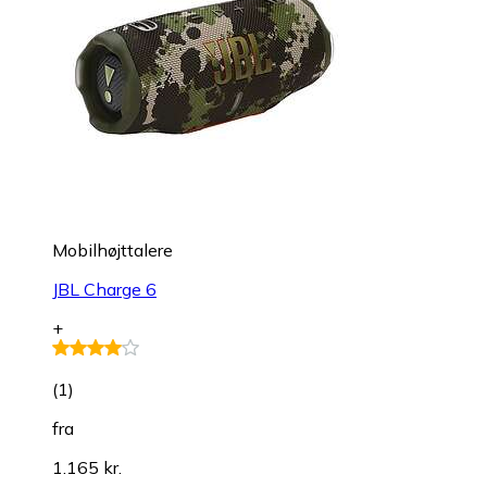
Mobilhøjttalere
JBL Charge 6
+
(
1
)
fra
1.165 kr.