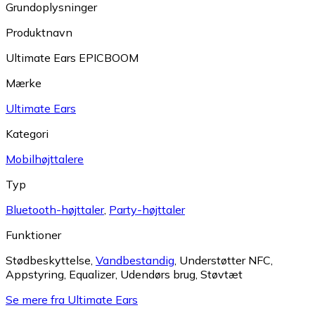
Grundoplysninger
Produktnavn
Ultimate Ears EPICBOOM
Mærke
Ultimate Ears
Kategori
Mobilhøjttalere
Typ
Bluetooth-højttaler
,
Party-højttaler
Funktioner
Stødbeskyttelse
,
Vandbestandig
,
Understøtter NFC
,
Appstyring
,
Equalizer
,
Udendørs brug
,
Støvtæt
Se mere fra Ultimate Ears