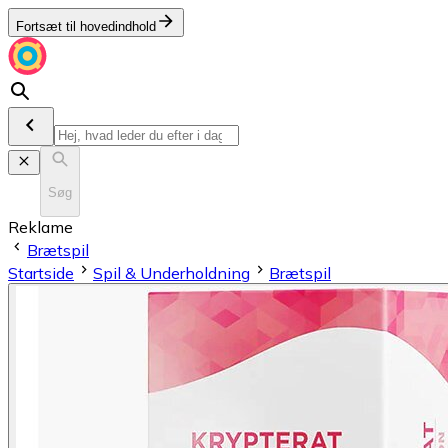
Fortsæt til hovedindhold
Søg
Reklame
Brætspil
Startside
Spil & Underholdning
Brætspil