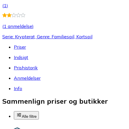
(
1
)
(
1 anmeldelse
)
Serie: Krypterat, Genre: Familiespil, Kortspil
Priser
Indsigt
Prishistorik
Anmeldelser
Info
Sammenlign priser og butikker
Alle filtre