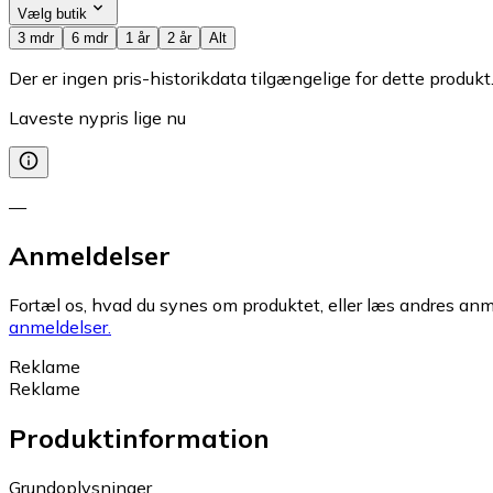
Vælg butik
3 mdr
6 mdr
1 år
2 år
Alt
Der er ingen pris-historikdata tilgængelige for dette produkt
Laveste nypris lige nu
—
Anmeldelser
Fortæl os, hvad du synes om produktet, eller læs andres anme
anmeldelser.
Reklame
Reklame
Produktinformation
Grundoplysninger