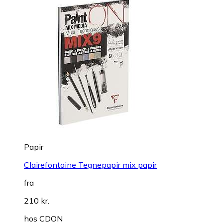
Papir
Clairefontaine Tegnepapir mix papir
fra
210 kr.
hos
CDON