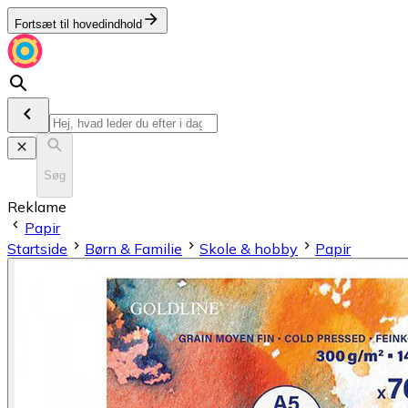
Fortsæt til hovedindhold
Søg
Reklame
Papir
Startside
Børn & Familie
Skole & hobby
Papir