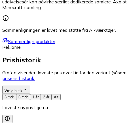
udgivelsesår kan påvirke særligt dedikerede samlere. Axolotl 
Minecraft-samling.
Sammenligningen er lavet med støtte fra AI-værktøjer.
Sammenlign produkter
Reklame
Prishistorik
Grafen viser den laveste pris over tid for den variant (såsom f
prisens historik.
Vælg butik
3 mdr
6 mdr
1 år
2 år
Alt
Laveste nypris lige nu