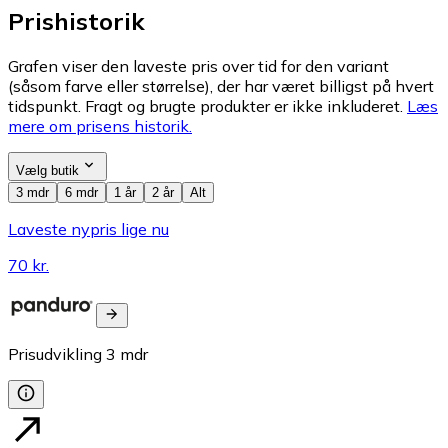
Prishistorik
Grafen viser den laveste pris over tid for den variant
(såsom farve eller størrelse), der har været billigst på hvert
tidspunkt. Fragt og brugte produkter er ikke inkluderet.
Læs
mere om prisens historik.
Vælg butik
3 mdr
6 mdr
1 år
2 år
Alt
Laveste nypris lige nu
70 kr.
Prisudvikling
3
mdr