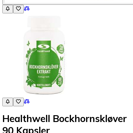
Healthwell Bockhornskløver
90 Kapsler