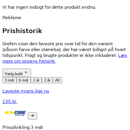
Vi har ingen indsigt for dette produkt endnu.
Reklame
Prishistorik
Grafen viser den laveste pris over tid for den variant
(såsom farve eller størrelse), der har været billigst på hvert
tidspunkt. Fragt og brugte produkter er ikke inkluderet.
Læs
mere om prisens historik.
Vælg butik
3 mdr
6 mdr
1 år
2 år
Alt
Laveste nypris lige nu
135 kr.
Prisudvikling
3
mdr