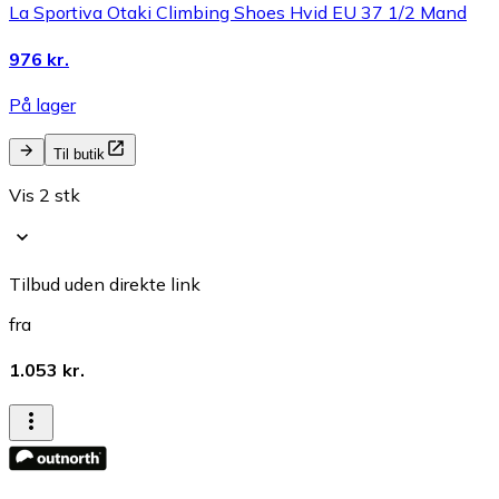
La Sportiva Otaki Climbing Shoes Hvid EU 37 1/2 Mand
976 kr.
På lager
Til butik
Vis 2 stk
Tilbud uden direkte link
fra
1.053 kr.