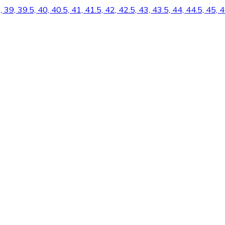
5, 39, 39.5, 40, 40.5, 41, 41.5, 42, 42.5, 43, 43.5, 44, 44.5, 45,