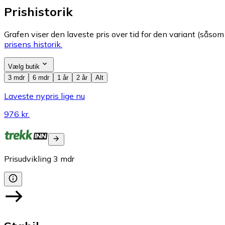
Prishistorik
Grafen viser den laveste pris over tid for den variant (såsom f
prisens historik.
Vælg butik
3 mdr
6 mdr
1 år
2 år
Alt
Laveste nypris lige nu
976 kr.
Prisudvikling
3
mdr