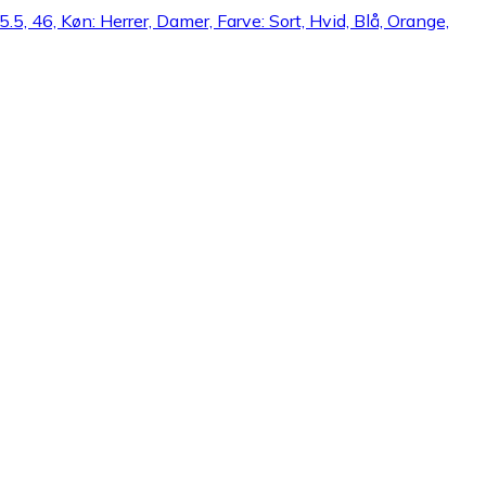
 45.5, 46, Køn: Herrer, Damer, Farve: Sort, Hvid, Blå, Orange,