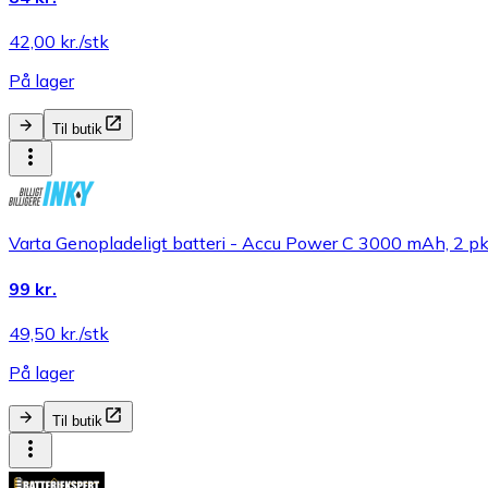
42,00 kr./stk
På lager
Til butik
Varta Genopladeligt batteri - Accu Power C 3000 mAh, 2 pk
99 kr.
49,50 kr./stk
På lager
Til butik