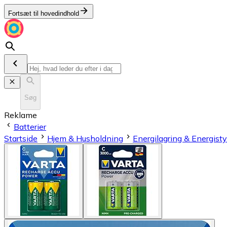
Fortsæt til hovedindhold
Søg
Reklame
Batterier
Startside
Hjem & Husholdning
Energilagring & Energisty