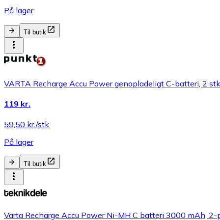
På lager
Til butik
VARTA Recharge Accu Power genopladeligt C-batteri, 2 st
119 kr.
59,50 kr./stk
På lager
Til butik
Varta Recharge Accu Power Ni-MH C batteri 3000 mAh, 2-