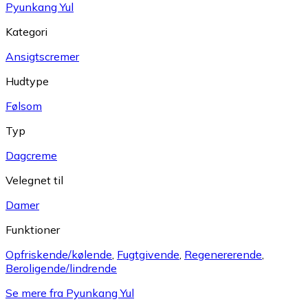
Pyunkang Yul
Kategori
Ansigtscremer
Hudtype
Følsom
Typ
Dagcreme
Velegnet til
Damer
Funktioner
Opfriskende/kølende
,
Fugtgivende
,
Regenererende
,
Beroligende/lindrende
Se mere fra Pyunkang Yul