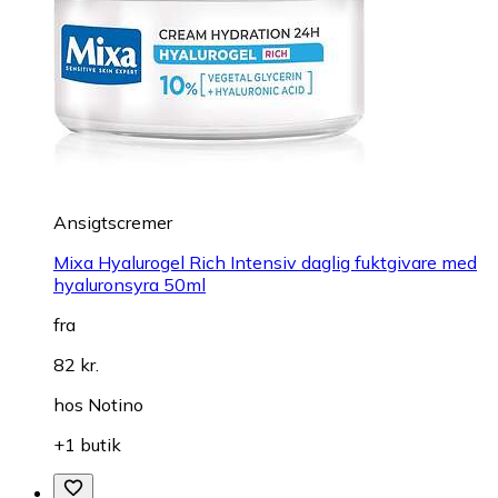
Ansigtscremer
Mixa Hyalurogel Rich Intensiv daglig fuktgivare med
hyaluronsyra 50ml
fra
82 kr.
hos
Notino
+1 butik