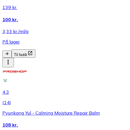
139 kr.
100 kr.
3,33 kr./ml/g
På lager
Til butik
4.3
(
14
)
Pyunkang Yul - Calming Moisture Repair Balm
108 kr.