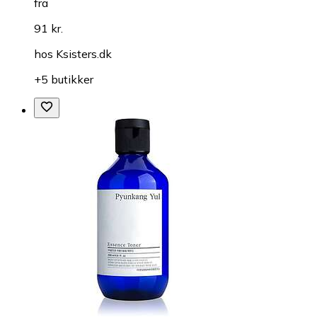
fra
91 kr.
hos
Ksisters.dk
+5 butikker