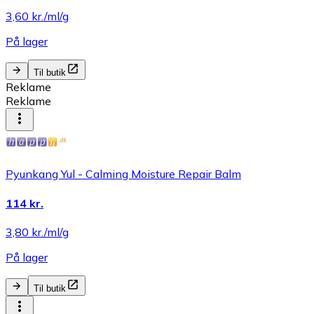
3,60 kr./ml/g
På lager
Til butik
Reklame
Reklame
Pyunkang Yul - Calming Moisture Repair Balm
114 kr.
3,80 kr./ml/g
På lager
Til butik