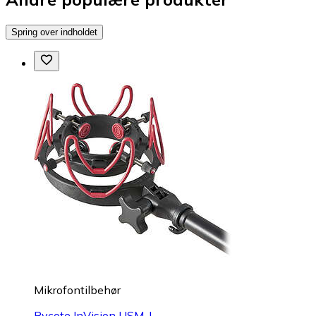
Spring over indholdet
Mikrofontilbehør
Rycote InVision USM-L