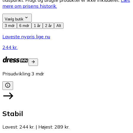
tidspunkt. Fragt og brugte produkter er ikke inkluderet.
Læs
mere om prisens historik.
Vælg butik
3 mdr
6 mdr
1 år
2 år
Alt
Laveste nypris lige nu
244 kr.
Prisudvikling
3
mdr
Stabil
Lavest
:
244 kr.
|
Højest
:
289 kr.