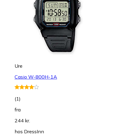
Ure
Casio W-800H-1A
(
1
)
fra
244 kr.
hos
DressInn