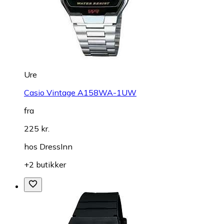
Ure
Casio Vintage A158WA-1UW
fra
225 kr.
hos
DressInn
+2 butikker