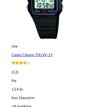
Ure
Casio Classic F91W-1Y
(
12
)
fra
124 kr.
hos
DressInn
+8 butikker