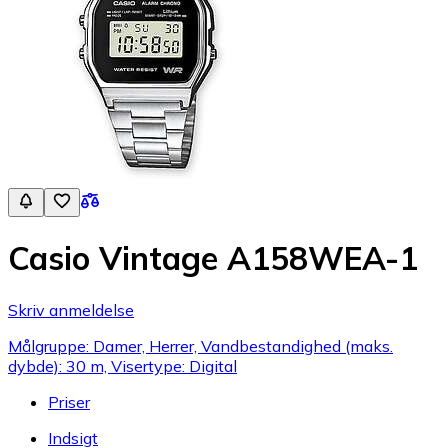
Casio Vintage A158WEA-1
Skriv anmeldelse
Målgruppe: Damer, Herrer, Vandbestandighed (maks.
dybde): 30 m, Visertype: Digital
Priser
Indsigt