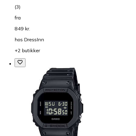
(
3
)
fra
849 kr.
hos
DressInn
+2 butikker