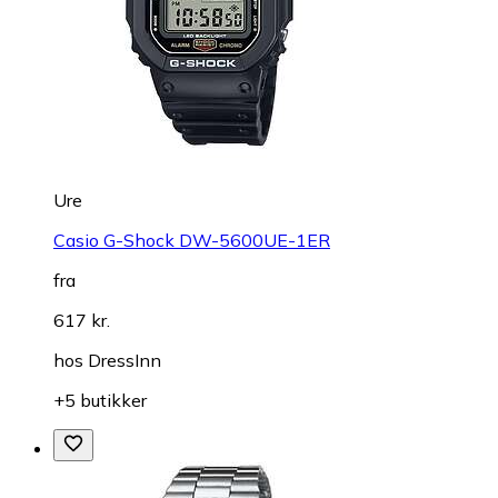
Ure
Casio G-Shock DW-5600UE-1ER
fra
617 kr.
hos
DressInn
+5 butikker