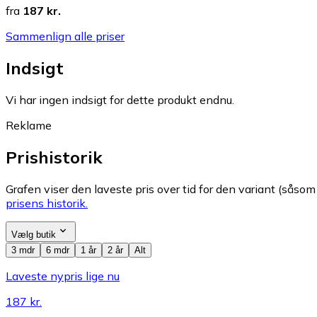
fra
187 kr.
Sammenlign alle priser
Indsigt
Vi har ingen indsigt for dette produkt endnu.
Reklame
Prishistorik
Grafen viser den laveste pris over tid for den variant (såsom f
prisens historik.
Vælg butik
3 mdr
6 mdr
1 år
2 år
Alt
Laveste nypris lige nu
187 kr.