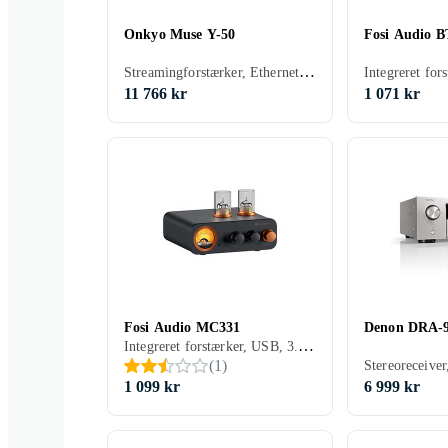
Onkyo Muse Y-50
Fosi Audio 
Streamingforstærker, Ethernet, USB, Phono-indgang, 2, Apple AirPlay, Bluetooth, Display, Indbygget Wi-Fi
11 766 kr
1 071 kr
Fosi Audio MC331
Denon DRA-
Integreret forstærker, USB, 3.5 mm-indgang, Bluetooth, Indbygget D/A-konverter
(
1
)
1 099 kr
6 999 kr