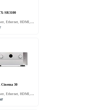
TX-SR3100
AV-receiver, Ethernet, HDMI, 3.5 mm-indgang, Hovedtelefonudgang, Apple AirPlay, Bluetooth
r
 Cinema 30
AV-receiver, Ethernet, HDMI, 3.5 mm-indgang, Pre-out, Subwooferudgang, Apple AirPlay, Bluetooth, Understøttelse af internetradio
kr