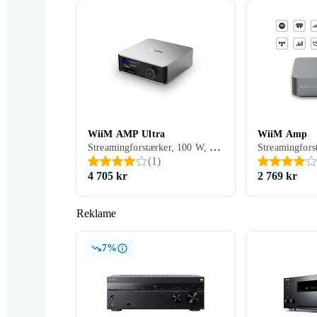
WiiM AMP Ultra
WiiM Amp
Streamingforstærker, 100 W, Ethernet, USB, HDMI, RCA-indgang, Optisk indgang, Subwooferudgang, 2, Apple AirPlay, Spotify Connect, Google Cast/Chromecast, Tidal, Deezer, TuneIn, Amazon Music, DLNA, Bluetooth, Understøttelse af internetradio, Fjernbetjening, Display, Indbygget Wi-Fi, Appstyring, Indbygget D/A-konverter, Programmerbar fjernbetjening
(
1
)
4 705 kr
2 769 kr
Reklame
7%