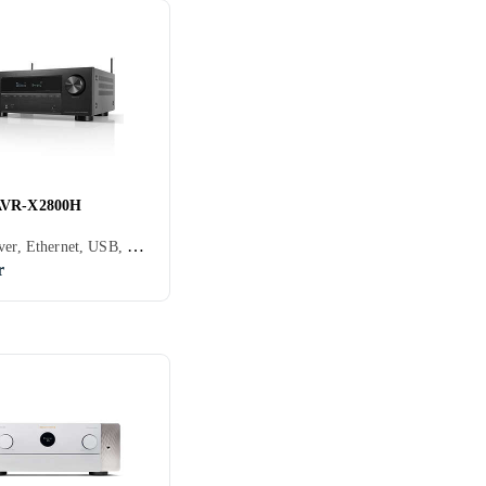
AVR-X2800H
AV-receiver, Ethernet, USB, HDMI, RCA-indgang, Optisk indgang, Phono-indgang, 7, Apple AirPlay, Spotify Connect, Tidal, Deezer, TuneIn, Apple AirPlay 2, Amazon Music, Bluetooth, Understøttelse af internetradio, Fjernbetjening, Indbygget Wi-Fi, Appstyring, Multizone (lyd/video flere rum), Indbygget D/A-konverter, Bi-amping
r