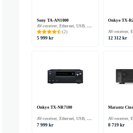
Sony TA-AN1000
Onkyo TX-R
AV-receiver, Ethernet, USB, HDMI, RCA-indgang, Koaksialindgang, Optisk indgang, Hovedtelefonudgang, 7, Apple AirPlay, Google Cast/Chromecast, Bluetooth, Fjernbetjening, Multizone (lyd/video flere rum), Indbygget D/A-konverter, Bi-amping
(
2
)
5 999 kr
12 312 kr
Onkyo TX-NR7100
Marantz Cin
AV-receiver, Ethernet, USB, HDMI, RCA-indgang, RCA-udgang, Koaksialindgang, Optisk indgang, Phono-indgang, Pre-out, 2, Spotify Connect, Google Cast/Chromecast, Tidal, Deezer, TuneIn, Play-Fi, Apple AirPlay 2, DLNA, Bluetooth, Understøttelse af internetradio, Fjernbetjening, Indbygget Wi-Fi, Appstyring, Multizone (lyd/video flere rum), Bi-amping
7 999 kr
8 719 kr