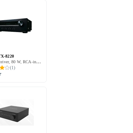
TX-8220
Stereoreceiver, 80 W, RCA-indgang, RCA-udgang, Koaksialindgang, Optisk indgang, Hovedtelefonudgang, Phono-indgang, Pre-out, Subwooferudgang, Bluetooth, Fjernbetjening, Display, Multizone (lyd/video flere rum), Indbygget D/A-konverter
(
1
)
r