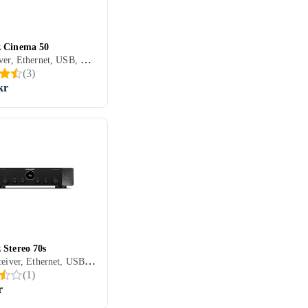
 Cinema 50
AV-receiver, Ethernet, USB, HDMI, 3.5 mm-indgang, RCA-indgang, RCA-udgang, Koaksialindgang, Optisk indgang, Phono-indgang, Pre-out, Subwooferudgang, 11, Spotify Connect, Tidal, Deezer, TuneIn, Apple AirPlay 2, Amazon Music, DLNA, Bluetooth, Understøttelse af internetradio, Fjernbetjening, Indbygget Wi-Fi, Appstyring, Multizone (lyd/video flere rum), Bi-amping
(
3
)
kr
 Stereo 70s
Stereoreceiver, Ethernet, USB, HDMI, Koaksialindgang, Optisk indgang, Phono-indgang, Pre-out, Subwooferudgang, Spotify Connect, Tidal, Deezer, TuneIn, Apple AirPlay 2, Amazon Music, Bluetooth, Understøttelse af internetradio
(
1
)
r