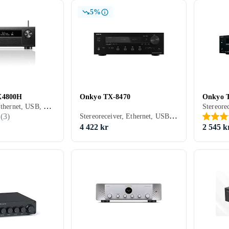
5%
X4800H
Onkyo TX-8470
Onkyo 
AV-receiver, Ethernet, USB, HDMI, 3.5 mm-indgang, RCA-indgang, RCA-udgang, Koaksialindgang, Optisk indgang, Phono-indgang, Pre-out, 11, Spotify Connect, Tidal, Deezer, TuneIn, Apple AirPlay 2, Amazon Music, Bluetooth, Understøttelse af internetradio, Fjernbetjening, Indbygget Wi-Fi, Appstyring, Multizone (lyd/video flere rum), Bi-amping
Stereoreceiver, Ethernet, USB, HDMI, Phono-indgang, 2, Apple AirPlay, Bluetooth, Understøttelse af internetradio, Indbygget Wi-Fi, Indbygget D/A-konverter
(
3
)
4 422 kr
2 545 k