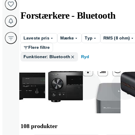
Forstærkere - Bluetooth
Laveste pris
Mærke
Typ
RMS (8 ohm)
Flere filtre
Funktioner: Bluetooth
Ryd
Stereoreceiver
AV - receiver
Streamingfor
rker
108 produkter