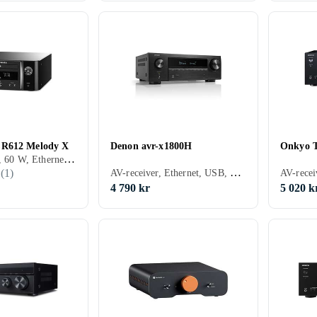
R612 Melody X
Denon avr-x1800H
Onkyo 
Stereoreceiver, 60 W, Ethernet, USB, RCA-indgang, Optisk indgang, Hovedtelefonudgang, Subwooferudgang, 2, Apple AirPlay, Spotify Connect, Tidal, Deezer, TuneIn, Apple AirPlay 2, Amazon Music, DLNA, Bluetooth, Understøttelse af internetradio, Fjernbetjening, Display, Optisk enhed, Indbygget Wi-Fi, Appstyring, Multizone (lyd/video flere rum), Indbygget D/A-konverter, Bi-amping
AV-receiver, Ethernet, USB, HDMI, RCA-indgang, Koaksialindgang, Optisk indgang, 7, Spotify Connect, Apple AirPlay 2, Bluetooth, Understøttelse af internetradio, Fjernbetjening, Indbygget Wi-Fi, Multizone (lyd/video flere rum), Indbygget D/A-konverter, Bi-amping
(
1
)
4 790 kr
5 020 k