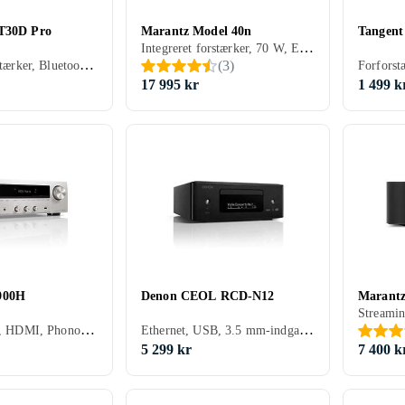
BT30D Pro
Marantz Model 40n
Tangent
Integreret forstærker, 70 W, Ethernet, USB, HDMI, RCA-indgang, RCA-udgang, Koaksialindgang, Optisk indgang, Hovedtelefonudgang, Phono-indgang, Subwooferudgang, Apple AirPlay, Spotify Connect, Tidal, Deezer, TuneIn, Apple AirPlay 2, Amazon Music, Bluetooth, Fjernbetjening, Display, Indbygget Wi-Fi, Indbygget D/A-konverter
Integreret forstærker, Bluetooth, Indbygget D/A-konverter
(
3
)
17 995 kr
1 499 k
900H
Denon CEOL RCD-N12
Marant
Stereoreceiver, HDMI, Phono-indgang, Apple AirPlay, Bluetooth, Multizone (lyd/video flere rum)
Ethernet, USB, 3.5 mm-indgang, Hovedtelefonudgang, Pre-out, Apple AirPlay, Bluetooth, Understøttelse af internetradio, Indbygget Wi-Fi, Multizone (lyd/video flere rum)
5 299 kr
7 400 k