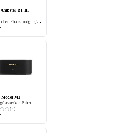
 Ampster BT III
Forforstærker, Phono-indgang, Bluetooth, Indbygget Wi-Fi
r
z Model M1
Streamingforstærker, Ethernet, USB, RCA-indgang, RCA-udgang, Pre-out, Apple AirPlay, Bluetooth, Indbygget Wi-Fi
(
2
)
r