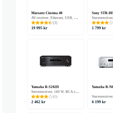
Marantz Cinema 40
Sony STR-D
AV-receiver, Ethernet, USB, HDMI, 3.5 mm-indgang, RCA-indgang, RCA-udgang, Koaksialindgang, Optisk indgang, Phono-indgang, Pre-out, 11, Spotify Connect, Tidal, Deezer, TuneIn, Apple AirPlay 2, Amazon Music, DLNA, Bluetooth, Understøttelse af internetradio, Fjernbetjening, Indbygget Wi-Fi, Appstyring, Multizone (lyd/video flere rum), Bi-amping
(
3
)
19 995 kr
1 799 kr
Yamaha R-S202D
Yamaha R-N
Stereoreceiver, 140 W, RCA-indgang, RCA-udgang, Hovedtelefonudgang, Pre-out, 2, Apple AirPlay, Bluetooth, Fjernbetjening, Optisk enhed, Appstyring
(
1
)
2 462 kr
6 199 kr