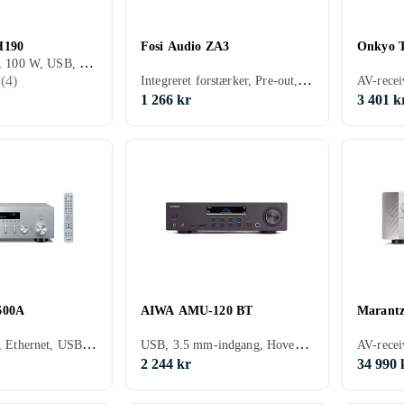
H190
Fosi Audio ZA3
Onkyo 
Stereoreceiver, 100 W, USB, RCA-indgang, RCA-udgang, Hovedtelefonudgang, Phono-indgang, Pre-out, 2, Apple AirPlay, Bluetooth, Appstyring
Integreret forstærker, Pre-out, Bluetooth
(
4
)
1 266 kr
3 401 k
600A
AIWA AMU-120 BT
Marantz
Stereoreceiver, Ethernet, USB, Hovedtelefonudgang, Phono-indgang, MusicCast, Bluetooth, Multizone (lyd/video flere rum), Indbygget D/A-konverter
USB, 3.5 mm-indgang, Hovedtelefonudgang, Phono-indgang, 2, Bluetooth, Display, Indbygget Wi-Fi
2 244 kr
34 990 