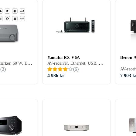
Yamaha RX-V6A
Denon 
Streamingforstærker, 60 W, Ethernet, USB, HDMI, RCA-indgang, Optisk indgang, Subwooferudgang, Apple AirPlay, Google Cast/Chromecast, DLNA, Bluetooth, Indbygget Wi-Fi, Multizone (lyd/video flere rum), Indbygget D/A-konverter
AV-receiver, Ethernet, USB, HDMI, RCA-indgang, Koaksialindgang, Optisk indgang, Phono-indgang, Pre-out, 2, Apple AirPlay, Spotify Connect, Tidal, Deezer, MusicCast, Apple AirPlay 2, Amazon Music, Bluetooth, Understøttelse af internetradio, Fjernbetjening, Indbygget Wi-Fi, Appstyring, Multizone (lyd/video flere rum), Bi-amping
(
3
)
(
6
)
4 986 kr
7 903 k