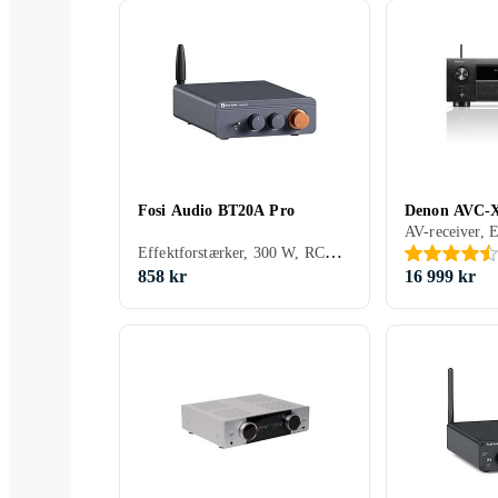
Fosi Audio BT20A Pro
Denon AVC-
Effektforstærker, 300 W, RCA-indgang, Pre-out, Subwooferudgang, 2, Bluetooth, Display
858 kr
16 999 kr