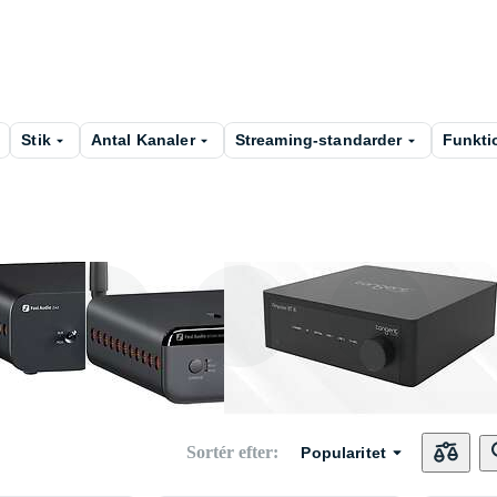
Stik
Antal Kanaler
Streaming-standarder
Funkti
stæ
Integreret
Effektforstærke
Forforstærker
forstærker
r
Sortér efter
:
Popularitet