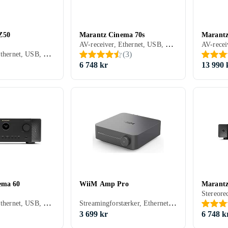
Z50
Marantz Cinema 70s
Marantz
AV-receiver, Ethernet, USB, HDMI, RCA-indgang, RCA-udgang, Koaksialindgang, Optisk indgang, Phono-indgang, Pre-out, Subwooferudgang, 7, Spotify Connect, Tidal, Deezer, TuneIn, Apple AirPlay 2, Amazon Music, Bluetooth, Understøttelse af internetradio, Fjernbetjening, Indbygget Wi-Fi, Appstyring, Multizone (lyd/video flere rum), Bi-amping
AV-receiver, Ethernet, USB, HDMI, RCA-indgang, RCA-udgang, Koaksialindgang, Optisk indgang, Phono-indgang, Pre-out, 11, Apple AirPlay, Spotify Connect, Google Cast/Chromecast, Tidal, Deezer, TuneIn, Play-Fi, Apple AirPlay 2, Amazon Music, DLNA, Bluetooth, Understøttelse af internetradio, Fjernbetjening, Indbygget Wi-Fi, Appstyring, Multizone (lyd/video flere rum), Bi-amping
(
3
)
6 748 kr
13 990 
ema 60
WiiM Amp Pro
Marantz
AV-receiver, Ethernet, USB, HDMI, RCA-indgang, RCA-udgang, Koaksialindgang, Optisk indgang, Phono-indgang, Pre-out, 7, Spotify Connect, Tidal, Deezer, TuneIn, Apple AirPlay 2, Amazon Music, DLNA, Bluetooth, Understøttelse af internetradio, Fjernbetjening, Indbygget Wi-Fi, Appstyring, Multizone (lyd/video flere rum), Bi-amping
Streamingforstærker, Ethernet, Google Cast/Chromecast, Bluetooth, Multizone (lyd/video flere rum), Indbygget D/A-konverter
3 699 kr
6 748 k