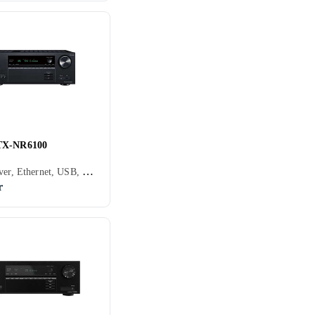
TX-NR6100
AV-receiver, Ethernet, USB, HDMI, RCA-indgang, RCA-udgang, Koaksialindgang, Optisk indgang, Phono-indgang, Pre-out, 2, Apple AirPlay, Spotify Connect, Google Cast/Chromecast, Tidal, Deezer, TuneIn, Play-Fi, Apple AirPlay 2, Amazon Music, DLNA, Bluetooth, Understøttelse af internetradio, Fjernbetjening, Indbygget Wi-Fi, Appstyring, Multizone (lyd/video flere rum), Bi-amping
r