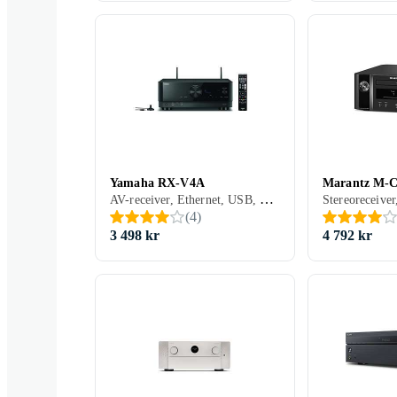
Yamaha RX-V4A
Marantz M-C
AV-receiver, Ethernet, USB, HDMI, RCA-indgang, Koaksialindgang, Optisk indgang, Pre-out, Apple AirPlay, Spotify Connect, Tidal, Deezer, MusicCast, Apple AirPlay 2, Amazon Music, Bluetooth, Understøttelse af internetradio, Fjernbetjening, Indbygget Wi-Fi, Appstyring, Bi-amping
(
4
)
3 498 kr
4 792 kr