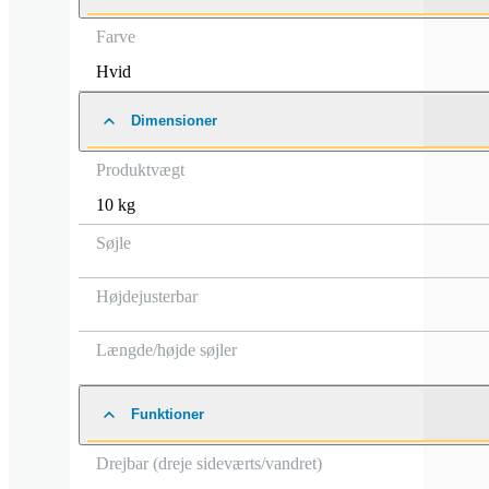
Farve
Hvid
Dimensioner
Produktvægt
10 kg
Søjle
Højdejusterbar
Længde/højde søjler
Funktioner
Drejbar (dreje sideværts/vandret)