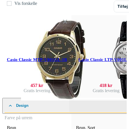
Vis forskelle
Tilføj
Casio Classic MTP-V001GL-1B
Casio Classic LTP-V001L
457 kr
418 kr
Gratis levering
Gratis levering
Design
Farve på urrem
Brun
Brun
,
Sort