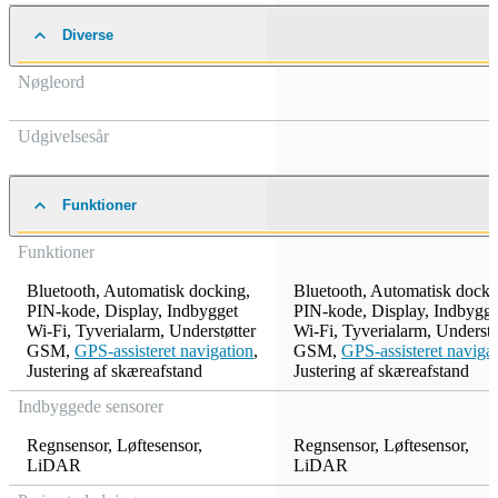
Diverse
Nøgleord
Udgivelsesår
Funktioner
Funktioner
Bluetooth
,
Automatisk docking
,
Bluetooth
,
Automatisk docki
PIN-kode
,
Display
,
Indbygget
PIN-kode
,
Display
,
Indbygge
Wi-Fi
,
Tyverialarm
,
Understøtter
Wi-Fi
,
Tyverialarm
,
Understø
GSM
,
GPS-assisteret navigation
,
GSM
,
GPS-assisteret naviga
Justering af skæreafstand
Justering af skæreafstand
Indbyggede sensorer
Regnsensor
,
Løftesensor
,
Regnsensor
,
Løftesensor
,
LiDAR
LiDAR