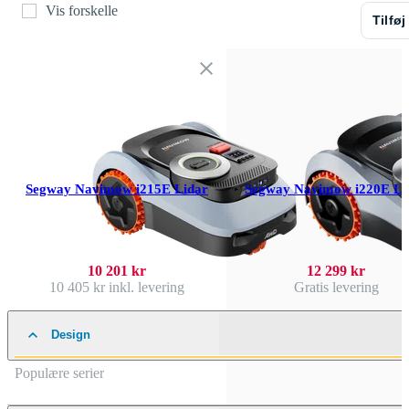
Vis forskelle
Tilføj
Segway Navimow i215E Lidar
Segway Navimow i220E Li
10 201 kr
12 299 kr
10 405 kr
inkl. levering
Gratis levering
Design
Populære serier