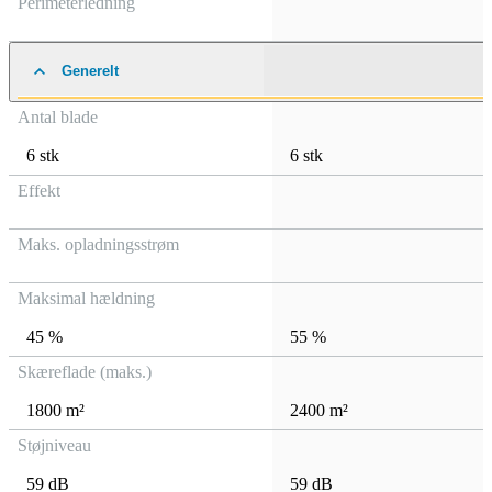
Perimeterledning
Generelt
Antal blade
6 stk
6 stk
Effekt
Maks. opladningsstrøm
Maksimal hældning
45 %
55 %
Skæreflade (maks.)
1800 m²
2400 m²
Støjniveau
59 dB
59 dB