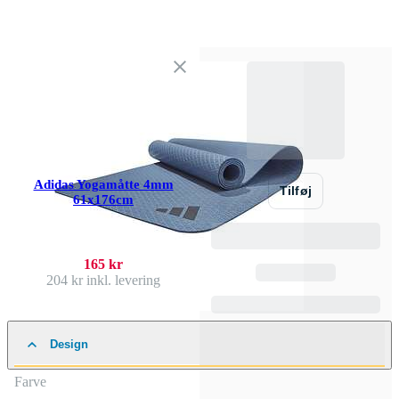
Adidas Yogamåtte 4mm
Tilføj
61x176cm
165 kr
204 kr
inkl. levering
Design
Farve