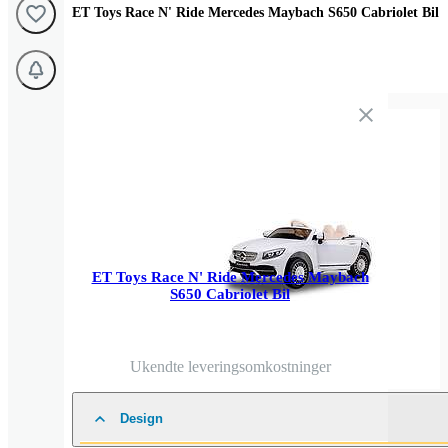
ET Toys Race N' Ride Mercedes Maybach S650 Cabriolet Bil
ET Toys Race N' Ride Mercedes Maybach
S650 Cabriolet Bil
Ukendte leveringsomkostninger
Design