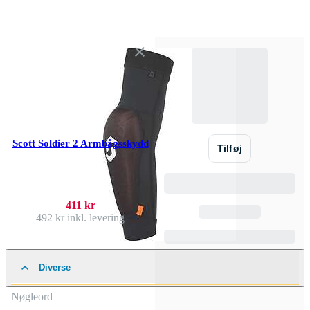
Scott Soldier 2 Armbågsskydd
Tilføj
411 kr
492 kr
inkl. levering
Diverse
Nøgleord