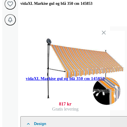
vidaXL Markise gul og blå 350 cm 145853
vidaXL Markise gul og blå 350 cm 145853
817 kr
Gratis levering
Design