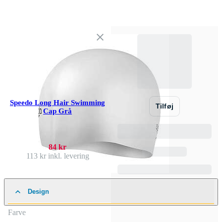
Speedo Long Hair Swimming
Tilføj
Cap Grå
84 kr
113 kr
inkl. levering
Design
Farve