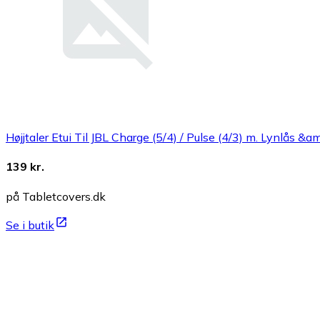
Højjtaler Etui Til JBL Charge (5/4) / Pulse (4/3) m. Lynlås &am
139 kr.
på Tabletcovers.dk
Se i butik