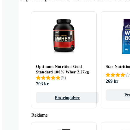
Optimum Nutrition Gold
Star Nutriti
Standard 100% Whey 2.27kg
(
5
)
269 kr
703 kr
Pr
Proteinpulver
Reklame