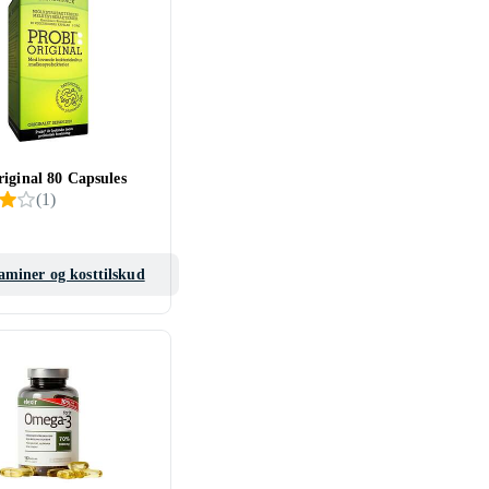
iginal 80 Capsules
(
1
)
aminer og kosttilskud