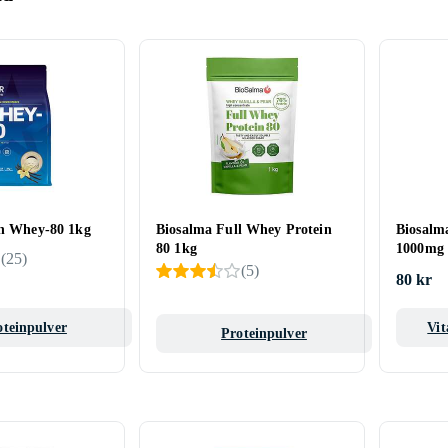
on Whey-80 1kg
Biosalma Full Whey Protein
Biosalm
80 1kg
1000mg 
(
25
)
(
5
)
80 kr
oteinpulver
Vit
Proteinpulver