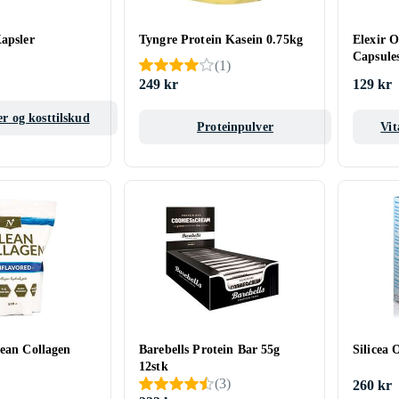
apsler
Tyngre Protein Kasein 0.75kg
Elexir 
Capsule
(
1
)
249 kr
129 kr
r og kosttilskud
Proteinpulver
Vit
lean Collagen
Barebells Protein Bar 55g
Silicea 
12stk
(
3
)
260 kr