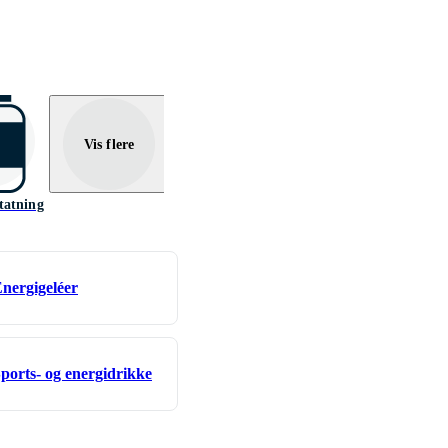
Vis flere
tatning
nergigeléer
ports- og energidrikke