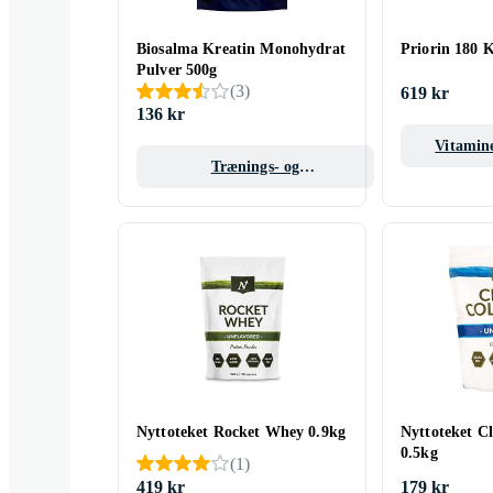
Biosalma Kreatin Monohydrat
Priorin 180 K
Pulver 500g
(
3
)
619 kr
136 kr
Vitamine
Trænings- og
Fitnesskosttilskud
Nyttoteket Rocket Whey 0.9kg
Nyttoteket C
0.5kg
(
1
)
419 kr
179 kr