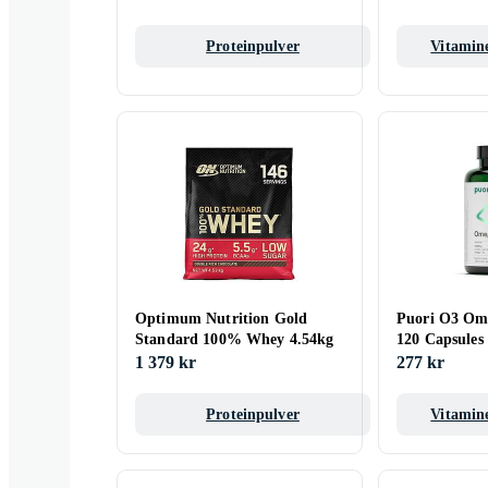
Proteinpulver
Vitamine
Optimum Nutrition Gold
Puori O3 Om
Standard 100% Whey 4.54kg
120 Capsules
1 379 kr
277 kr
Proteinpulver
Vitamine