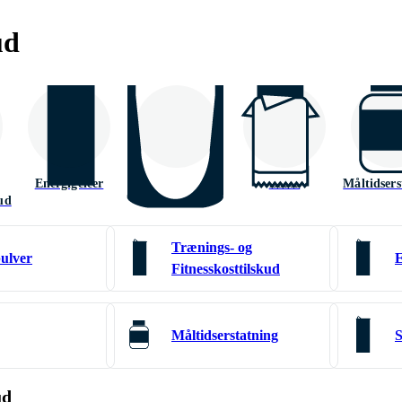
ud
Energigeléer
Superfoods
Barer
Måltidsers
kud
Trænings- og
ulver
E
Fitnesskosttilskud
er
Sports - og
Måltidserstatning
S
energidrikke
ud