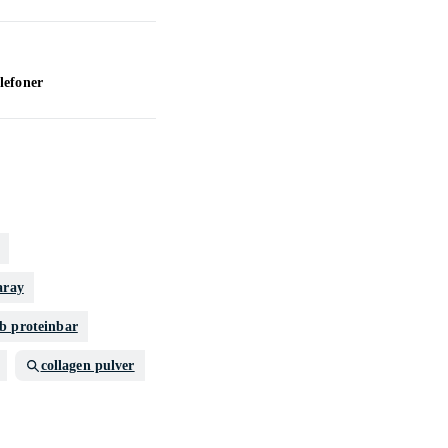
lefoner
TV
aray
b proteinbar
collagen pulver