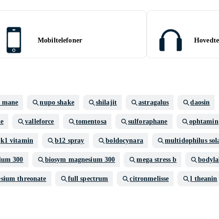
Mobiltelefoner
Hovedte
s mane
nupo shake
shilajit
astragalus
daosin
te
valleforce
tomentosa
sulforaphane
ophtamin
k1 vitamin
b12 spray
boldocynara
multidophilus sol
ium 300
biosym magnesium 300
mega stress b
bodyla
sium threonate
full spectrum
citronmelisse
l theanin