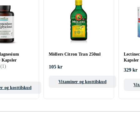
Magnesium
Möllers Citron Tran 250ml
Lectine
0 Kapsler
Kapsler
(
1
)
105 kr
329 kr
Vitaminer og kosttilskud
Vit
r og kosttilskud