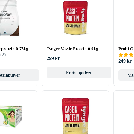
leprotein 0.75kg
Tyngre Vassle Protein 0.9kg
Probi Or
(
2
)
299 kr
249 kr
Proteinpulver
oteinpulver
Vit