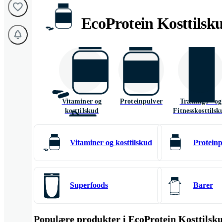
EcoProtein Kosttilsk
Vitaminer og
Proteinpulver
Trænings - og
kosttilskud
Fitnesskosttils
Vitaminer og kosttilskud
Proteinp
Drikkevarer
Proteinbarer
Raw food - bar
Superfoods
Barer
Populære produkter i EcoProtein Kosttilsk