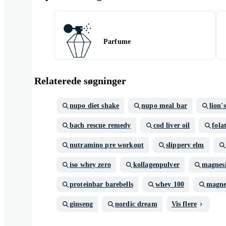
Parfume
Relaterede søgninger
nupo diet shake
nupo meal bar
lion'
bach rescue remedy
cod liver oil
fola
nutramino pre workout
slippery elm
iso whey zero
kollagenpulver
magnes
proteinbar barebells
whey 100
magne
ginseng
nordic dream
Vis flere