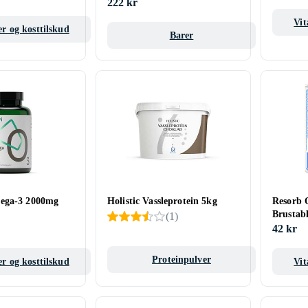
222 kr
Vit
r og kosttilskud
Barer
ega-3 2000mg
Holistic Vassleprotein 5kg
Resorb 
Brustabl
(
1
)
42 kr
Proteinpulver
r og kosttilskud
Vit