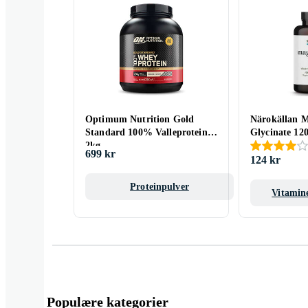
Optimum Nutrition Gold
Närokällan 
Standard 100% Valleprotein
Glycinate 12
2kg
699 kr
124 kr
Proteinpulver
Vitamine
Populære kategorier