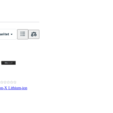
aritet
ion-X Lithium-ion