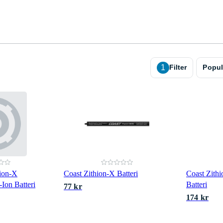
1
Filter
Popul
ion-X
Coast Zithion-X Batteri
Coast Zith
Ion Batteri
Batteri
77 kr
174 kr