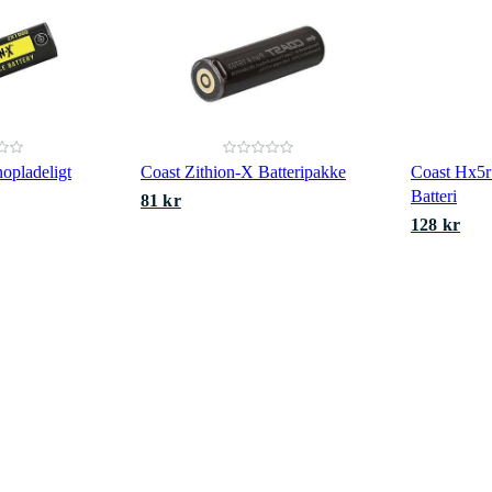
opladeligt
Coast Zithion-X Batteripakke
Coast Hx5r
Batteri
81 kr
128 kr