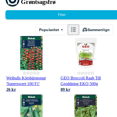
Grøntsagsfrø
Filter
Popularitet
Sammenlign
Weibulls Körsbärstomat
GEO Broccoli Raab Till
'Supersweet 100 F1'
Groddning EKO 500g
26 kr
89 kr