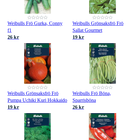
Weibulls Frö Gurka, Conny
Weibulls Grönsaksfrö Frö
f1
Sallat Gourmet
26 kr
19 kr
Weibulls Grönsaksfrö Frö
Weibulls Frö Böna,
Pumpa Uchiki Kuri Hokkaido
Sparrisböna
19 kr
26 kr