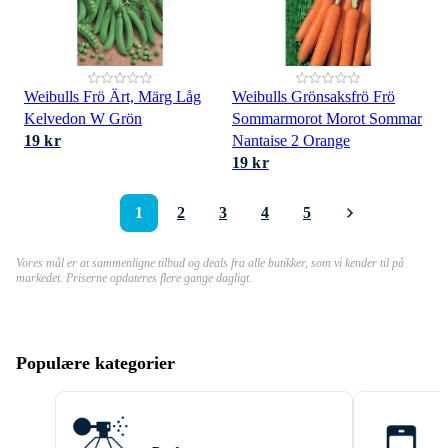
Weibulls Frö Ärt, Märg Låg
Weibulls Grönsaksfrö Frö
Kelvedon W Grön
Sommarmorot Morot Sommar
19 kr
Nantaise 2 Orange
19 kr
1
2
3
4
5
Vores mål er at sammenligne tilbud og deals fra alle butikker, som vi kender til på
markedet. Priserne opdateres flere gange dagligt.
Populære kategorier