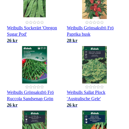
Weibulls Sockerärt 'Oregon
Weibulls Grönsaksfrö Frö
Sugar Pod'
Paprika busk
26 kr
28 kr
Weibulls Grönsaksfrö Frö
Weibulls Sallat Plock
Ruccola Sandsenap Grön
'Australische Gele'
26 kr
26 kr