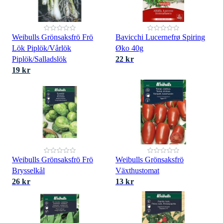
Weibulls Grönsaksfrö Frö
Bavicchi Lucernefrø Spiring
Lök Piplök/Vårlök
Øko 40g
Piplök/Salladslök
22 kr
19 kr
Weibulls Grönsaksfrö Frö
Weibulls Grönsaksfrö
Brysselkål
Växthustomat
26 kr
13 kr