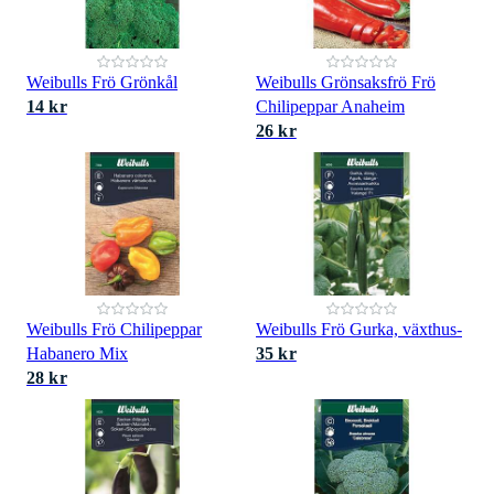
Weibulls Frö Grönkål
Weibulls Grönsaksfrö Frö
14 kr
Chilipeppar Anaheim
26 kr
Weibulls Frö Chilipeppar
Weibulls Frö Gurka, växthus-
Habanero Mix
35 kr
28 kr