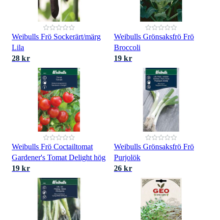
Weibulls Frö Sockerärt/märg
Weibulls Grönsaksfrö Frö
Lila
Broccoli
28 kr
19 kr
Weibulls Frö Coctailtomat
Weibulls Grönsaksfrö Frö
Gardener's Tomat Delight hög
Purjolök
19 kr
26 kr