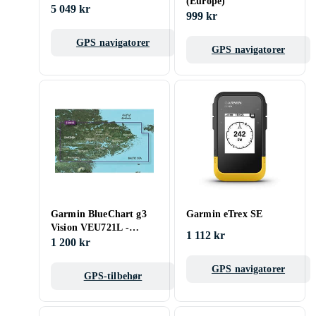
(Europe)
5 049 kr
999 kr
GPS navigatorer
GPS navigatorer
Garmin BlueChart g3
Garmin eTrex SE
Vision VEU721L -
1 112 kr
Northern Europe
1 200 kr
GPS navigatorer
GPS-tilbehør