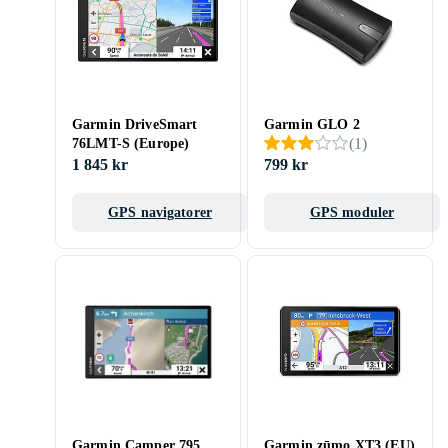
Garmin DriveSmart
Garmin GLO 2
(
1
)
76LMT-S (Europe)
1 845 kr
799 kr
GPS navigatorer
GPS moduler
Garmin Camper 795
Garmin zūmo XT3 (EU)