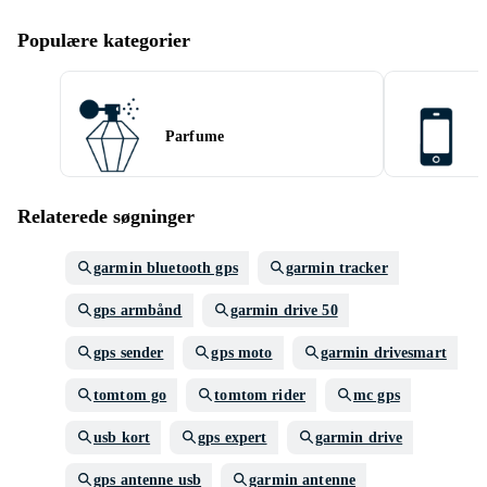
Populære kategorier
Parfume
Relaterede søgninger
garmin bluetooth gps
garmin tracker
gps armbånd
garmin drive 50
gps sender
gps moto
garmin drivesmart
tomtom go
tomtom rider
mc gps
usb kort
gps expert
garmin drive
gps antenne usb
garmin antenne