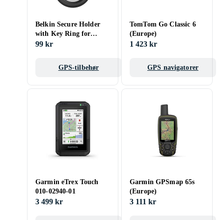
Belkin Secure Holder
TomTom Go Classic 6
with Key Ring for
(Europe)
AirTag -
99 kr
1 423 kr
GPS-tilbehør
GPS navigatorer
Garmin eTrex Touch
Garmin GPSmap 65s
010-02940-01
(Europe)
3 499 kr
3 111 kr