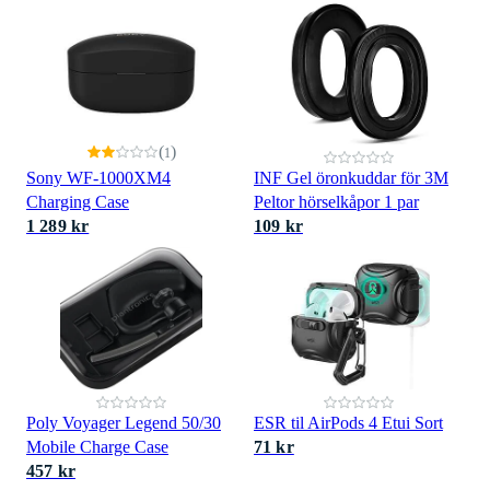
(
)
1
Sony WF-1000XM4
INF Gel öronkuddar för 3M
Charging Case
Peltor hörselkåpor 1 par
1 289 kr
109 kr
Poly Voyager Legend 50/30
ESR til AirPods 4 Etui Sort
Mobile Charge Case
71 kr
457 kr