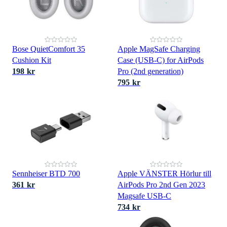
Bose QuietComfort 35
Apple MagSafe Charging
Cushion Kit
Case (USB‑C) for AirPods
198 kr
Pro (2nd generation)
795 kr
Sennheiser BTD 700
Apple VÄNSTER Hörlur till
361 kr
AirPods Pro 2nd Gen 2023
Magsafe USB-C
734 kr