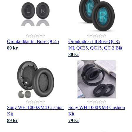
Öronkuddar till Bose QC45
Öronkuddar till Bose QC35
89 kr
I/II, QC25, QC15, QC 2 Blå
80 kr
Sony WH-1000XM4 Cushion
Sony WH-1000XM3 Cushion
Kit
Kit
89 kr
79 kr