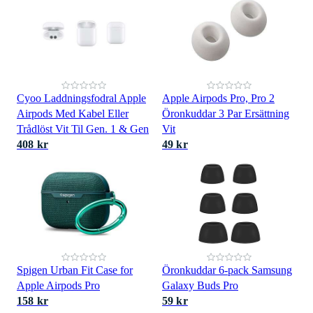
Cyoo Laddningsfodral Apple
Apple Airpods Pro, Pro 2
Airpods Med Kabel Eller
Öronkuddar 3 Par Ersättning
Trådlöst Vit Til Gen. 1 & Gen
Vit
408 kr
49 kr
Spigen Urban Fit Case for
Öronkuddar 6-pack Samsung
Apple Airpods Pro
Galaxy Buds Pro
158 kr
59 kr