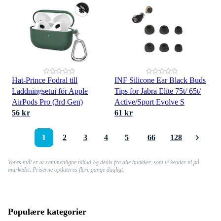
Hat-Prince Fodral till
INF Silicone Ear Black Buds
Laddningsetui för Apple
Tips for Jabra Elite 75t/ 65t/
AirPods Pro (3rd Gen)
Active/Sport Evolve S
56 kr
61 kr
1
2
3
4
5
66
128
Vores mål er at sammenligne tilbud og deals fra alle butikker, som vi kender til på
markedet. Priserne opdateres flere gange dagligt.
Populære kategorier