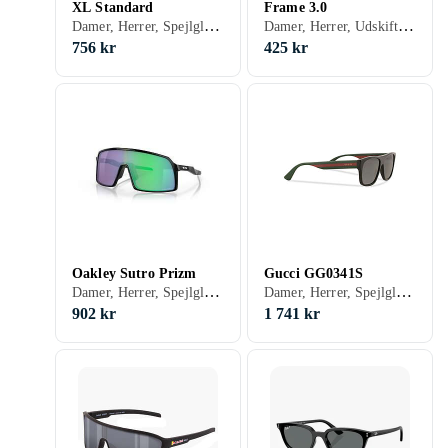
XL Standard
Frame 3.0
Damer, Herrer, Spejlglas, Polariserede, Fotokromiske, Udskiftelige glas, Ventilerede glas, Stødbeskyttelse, Velegnet til løb, Receptklar, Sport
Damer, Herrer, Udskiftelige glas, Stødbeskyttelse
756 kr
425 kr
Oakley Sutro Prizm
Gucci GG0341S
Damer, Herrer, Spejlglas, Polariserede, Fotokromiske, Udskiftelige glas, Ventilerede glas, Stødbeskyttelse, Velegnet til løb, Sportsolbriller, Receptklar, Omsluttende, Sport, 3
Damer, Herrer, Spejlglas, Polariserede
902 kr
1 741 kr