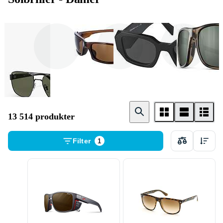
Ray - Ban
Oakley
Prada
13 514 produkter
Filter
1