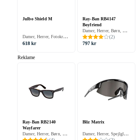
Julbo Shield M
Ray-Ban RB4147
Boyfriend
Damer, Herrer, Børn, Spejlglas, Polariserede, Gradient, Udskiftelige glas, Kan flyde, Receptklar, Oval, Hverdags, Klassisk, 2
Damer, Herrer, Fotokromiske, Ventilerede glas, Stødbeskyttelse, Velegnet til løb, Sportsolbriller, 4
(
2
)
618 kr
797 kr
Reklame
Ray-Ban RB2140
Bliz Matrix
Wayfarer
Damer, Herrer, Børn, Spejlglas, Polariserede, Udskiftelige glas, Kan flyde, Wayfarer, Hverdags, Klassisk, 3
Damer, Herrer, Spejlglas, Fotokromiske, UV-beskyttelse, Udskiftelige glas, Ventilerede glas, Stødbeskyttelse, Velegnet til løb, Sportsolbriller, Sport
(
4
)
(
2
)