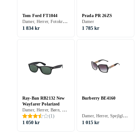
Tom Ford FT1044
Prada PR 26ZS
Damer, Herrer, Fotokromiske
Damer
1 834 kr
1 785 kr
Ray-Ban RB2132 New
Burberry BE4160
Wayfarer Polarized
Damer, Herrer, Børn, Spejlglas, Polariserede, Gradient, Receptklar, Wayfarer, Klassisk
Damer, Herrer, Spejlglas, Gradient
(
1
)
1 050 kr
1 015 kr