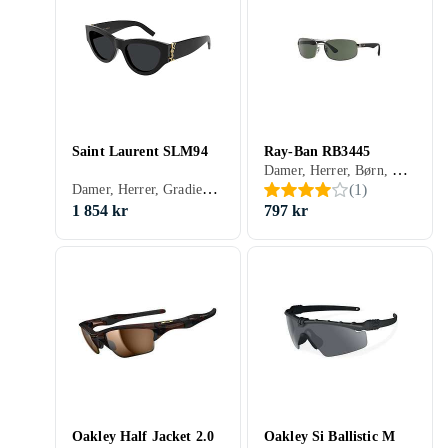
Saint Laurent SLM94
Ray-Ban RB3445
Damer, Herrer, Børn, Spejlglas, Polariserede, Gradient, Rektangulär
Damer, Herrer, Gradient, Blålysfilter
(
1
)
1 854 kr
797 kr
Oakley Half Jacket 2.0
Oakley Si Ballistic M