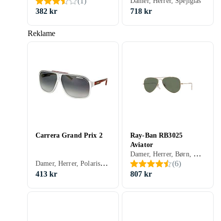
(
1
)
Damer, Herrer, Spejlglas
382 kr
718 kr
Reklame
Carrera Grand Prix 2
Ray-Ban RB3025
Aviator
Damer, Herrer, Børn, Spejlglas, Polariserede, Fotokromiske, Gradient, Udskiftelige glas, Blålysfilter, Receptklar, Flygare, Klassisk, 3
Damer, Herrer, Polariserede, Gradient, Sport
(
6
)
413 kr
807 kr