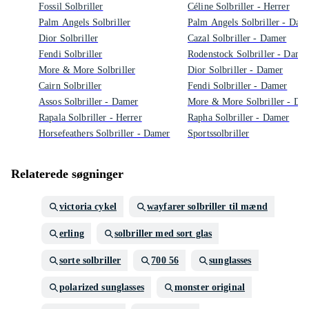
Fossil Solbriller
Céline Solbriller - Herrer
Palm Angels Solbriller
Palm Angels Solbriller - Dam
Dior Solbriller
Cazal Solbriller - Damer
Fendi Solbriller
Rodenstock Solbriller - Dame
More & More Solbriller
Dior Solbriller - Damer
Cairn Solbriller
Fendi Solbriller - Damer
Assos Solbriller - Damer
More & More Solbriller - Da
Rapala Solbriller - Herrer
Rapha Solbriller - Damer
Horsefeathers Solbriller - Damer
Sportssolbriller
Relaterede søgninger
victoria cykel
wayfarer solbriller til mænd
erling
solbriller med sort glas
sorte solbriller
700 56
sunglasses
polarized sunglasses
monster original