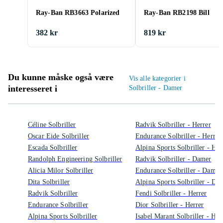
Ray-Ban RB3663 Polarized
Ray-Ban RB2198 Bill
382 kr
819 kr
Du kunne måske også være
Vis alle kategorier i
interesseret i
Solbriller - Damer
Céline Solbriller
Radvik Solbriller - Herrer
Oscar Eide Solbriller
Endurance Solbriller - Herrer
Escada Solbriller
Alpina Sports Solbriller - Her
Randolph Engineering Solbriller
Radvik Solbriller - Damer
Alicia Milor Solbriller
Endurance Solbriller - Damer
Dita Solbriller
Alpina Sports Solbriller - Da
Radvik Solbriller
Fendi Solbriller - Herrer
Endurance Solbriller
Dior Solbriller - Herrer
Alpina Sports Solbriller
Isabel Marant Solbriller - Her