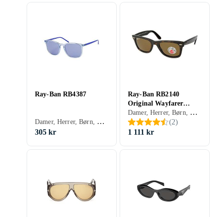
Ray-Ban RB4387
Ray-Ban RB2140
Original Wayfarer
Damer, Herrer, Børn, Spejlglas, Polariserede, Gradient, Receptklar, Wayfarer, Klassisk, 3
Classic Polarized
Damer, Herrer, Børn, Fotokromiske, Gradient, Udskiftelige glas, Receptklar, Firkant
(
2
)
305 kr
1 111 kr