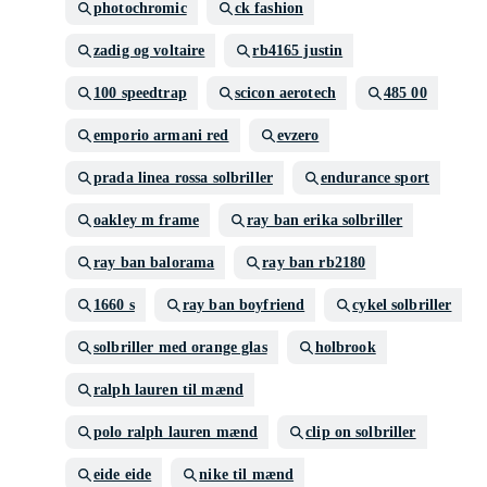
photochromic
ck fashion
zadig og voltaire
rb4165 justin
100 speedtrap
scicon aerotech
485 00
emporio armani red
evzero
prada linea rossa solbriller
endurance sport
oakley m frame
ray ban erika solbriller
ray ban balorama
ray ban rb2180
1660 s
ray ban boyfriend
cykel solbriller
solbriller med orange glas
holbrook
ralph lauren til mænd
polo ralph lauren mænd
clip on solbriller
eide eide
nike til mænd