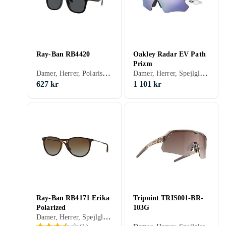
Ray-Ban RB4420
Oakley Radar EV Path
Prizm
Damer, Herrer, Polariserede, Gradient, Rektangulär, Hverdags, Klassisk, 0
Damer, Herrer, Spejlglas, Polariserede, Udskiftelige glas, Ventilerede glas, Stødbeskyttelse, Sportsolbriller, Receptklar, Omsluttende, Sport, 3
627 kr
1 101 kr
Ray-Ban RB4171 Erika
Tripoint TRIS001-BR-
Polarized
103G
Damer, Herrer, Spejlglas, Polariserede, Gradient, UV-beskyttelse, Udskiftelige glas, Blålysfilter, Receptklar, Oval, Klassisk, 3