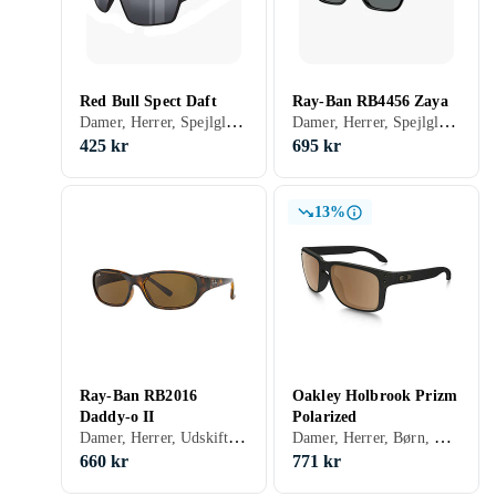
Red Bull Spect Daft
Ray-Ban RB4456 Zaya
Damer, Herrer, Spejlglas, Polariserede, Fotokromiske, Gradient, UV-beskyttelse, Sportsolbriller, Rektangulär, Sport
Damer, Herrer, Spejlglas, Polariserede, UV-beskyttelse, Tonet, Cat-Eye
425 kr
695 kr
13%
Ray-Ban RB2016
Oakley Holbrook Prizm
Daddy-o II
Polarized
Damer, Herrer, Udskiftelige glas, Receptklar, Rektangulär, Klassisk
Damer, Herrer, Børn, Spejlglas, Polariserede, Stødbeskyttelse, Sportsolbriller, Receptklar, Rektangulär, Sport, Klassisk, Gaming, 3
660 kr
771 kr