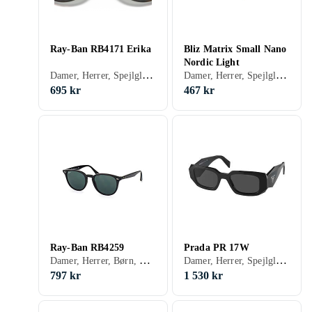
Ray-Ban RB4171 Erika
Bliz Matrix Small Nano
Nordic Light
Damer, Herrer, Spejlglas, Gradient, UV-beskyttelse, Flygare, Klassisk
Damer, Herrer, Spejlglas, UV-beskyttelse, Udskiftelige glas, Stødbeskyttelse, Velegnet til løb, Sportsolbriller, Sport
695 kr
467 kr
Ray-Ban RB4259
Prada PR 17W
Damer, Herrer, Børn, Spejlglas, Gradient, Udskiftelige glas, Receptklar, Firkant, Klassisk, 3
Damer, Herrer, Spejlglas, Polariserede, Stødbeskyttelse
797 kr
1 530 kr