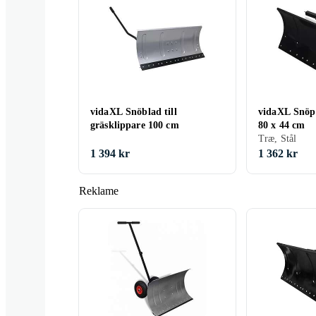
vidaXL Snöblad till
vidaXL Snöpl
gräsklippare 100 cm
80 x 44 cm
Træ, Stål
1 394 kr
1 362 kr
Reklame