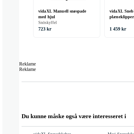
vidaXL Manuell snøspade
vidaXL Snebl
med hjul
plæneklipper
Snöskyffel
723 kr
1 459 kr
Reklame
Reklame
Du kunne måske også være interesseret i