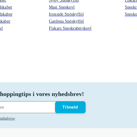
aber
Nyby Snöskyffel
Fiskar
dskaber
Masi Sneskovl
Sneskr
dskaber
Ironside Snöskyffel
Snesko
skaber
Gardena Snöskyffel
vl
Fiskars Sneskraberskovl
hoppingtips i vores nyhedsbrev!
Tilmeld
ailadresse