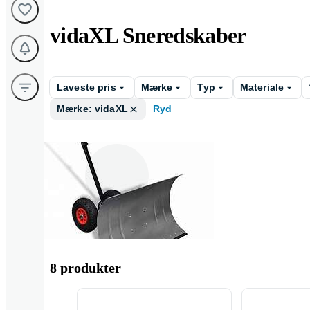
vidaXL Sneredskaber
Laveste pris
Mærke
Typ
Materiale
Mærke: vidaXL
Ryd
Snöskyffel
8 produkter