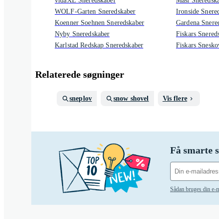
vidaXL Sneredskaber
Masi Sneredsk
WOLF-Garten Sneredskaber
Ironside Snere
Koenner Soehnen Sneredskaber
Gardena Snere
Nyby Sneredskaber
Fiskars Snered
Karlstad Redskap Sneredskaber
Fiskars Snesko
Relaterede søgninger
sneplov
snow shovel
Vis flere
Få smarte s
Sådan bruges din e-m