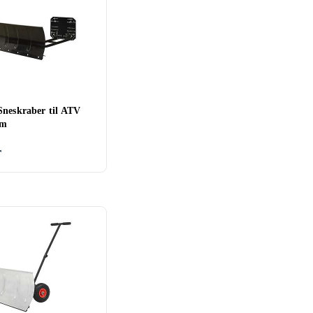
Sneskraber til ATV
cm
r