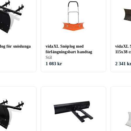
og för snöslunga
vidaXL Snöplog med
vidaXL 
förlängningsbart handtag
115x38 
Stål
1 083 kr
2 341 k