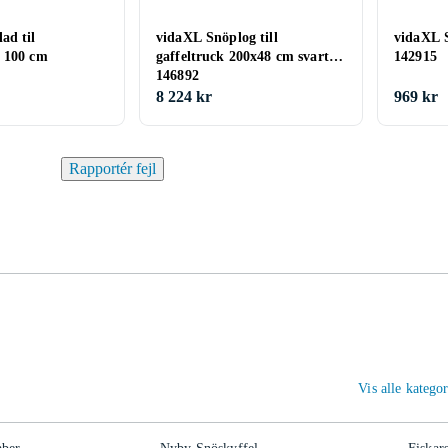
ad til
vidaXL Snöplog till
vidaXL 
 100 cm
gaffeltruck 200x48 cm svart
142915
146892
8 224 kr
969 kr
Rapportér fejl
Vis alle katego