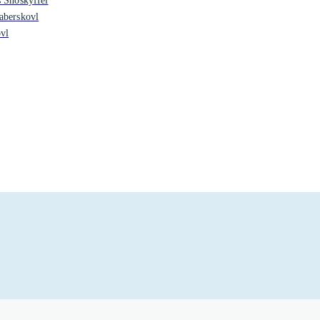
s Snöskyffel
aberskovl
vl