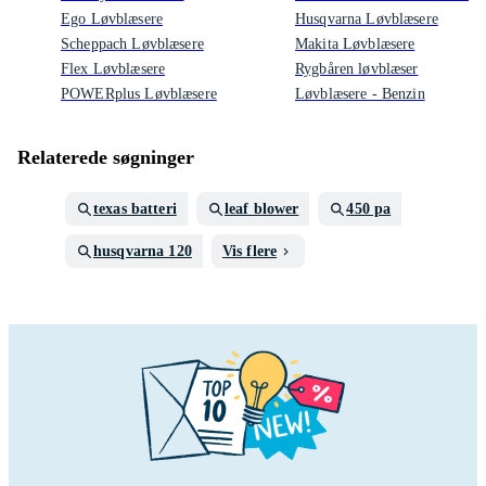
Ego Løvblæsere
Husqvarna Løvblæsere
Scheppach Løvblæsere
Makita Løvblæsere
Flex Løvblæsere
Rygbåren løvblæser
POWERplus Løvblæsere
Løvblæsere - Benzin
Relaterede søgninger
texas batteri
leaf blower
450 pa
husqvarna 120
Vis flere