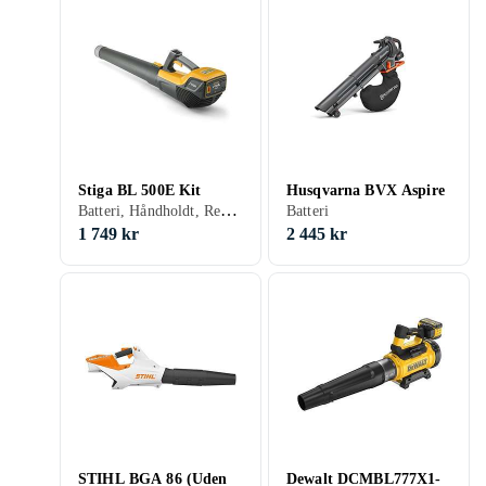
Stiga BL 500E Kit
Husqvarna BVX Aspire
Batteri, Håndholdt, Rem, Børsteløs motor
Batteri
1 749 kr
2 445 kr
STIHL BGA 86 (Uden
Dewalt DCMBL777X1-