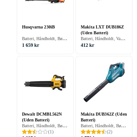
Husqvarna 230iB
Makita LXT DUB186Z
(Uden Batteri)
Batteri, Håndholdt, Børsteløs motor
Batteri, Håndholdt, Vakuumfunktion, Mulcher
1 659 kr
412 kr
Dewalt DCMBL562N
Makita DUB362Z (Uden
(Uden Batteri)
Batteri)
Batteri, Håndholdt, Børsteløs motor, Variabel hastighed
Batteri, Håndholdt, Børsteløs motor, Variabel hastighed, Mulcher
(
1
)
(
2
)