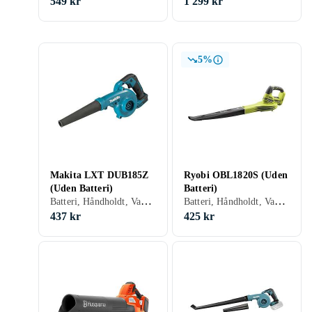
549 kr
1 299 kr
5%
Makita LXT DUB185Z
Ryobi OBL1820S (Uden
(Uden Batteri)
Batteri)
Batteri, Håndholdt, Vakuumfunktion, Variabel hastighed, Mulcher
Batteri, Håndholdt, Vakuumfunktion, Mulcher
437 kr
425 kr