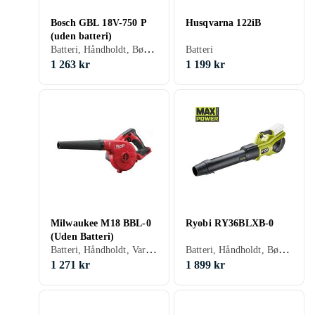
Bosch GBL 18V-750 P
Husqvarna 122iB
(uden batteri)
Batteri, Håndholdt, Børsteløs motor
Batteri
1 263 kr
1 199 kr
Milwaukee M18 BBL-0
Ryobi RY36BLXB-0
(Uden Batteri)
Batteri, Håndholdt, Variabel hastighed, Mulcher
Batteri, Håndholdt, Børsteløs motor
1 271 kr
1 899 kr