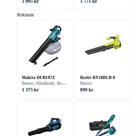
1 095 kr
1 771 kr
Reklame
Makita DUB187Z
Ryobi RY18BLB-0
Batteri, Håndholdt, Rem, Vakuumfunktion, Børsteløs motor, Variabel hastighed, Mulcher
Batteri
1 375 kr
899 kr