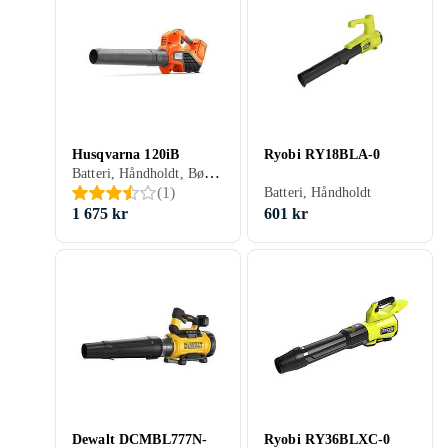
Husqvarna 120iB
Ryobi RY18BLA-0
Batteri, Håndholdt, Børsteløs motor
(
1
)
Batteri, Håndholdt
1 675 kr
601 kr
Dewalt DCMBL777N-
Ryobi RY36BLXC-0