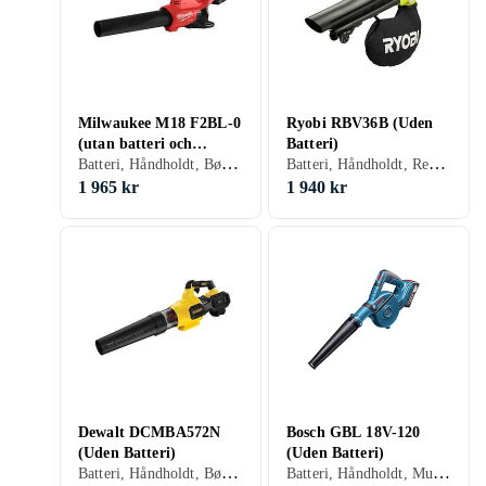
Milwaukee M18 F2BL-0
Ryobi RBV36B (Uden
(utan batteri och
Batteri)
Batteri, Håndholdt, Børsteløs motor
Batteri, Håndholdt, Rem, Vakuumfunktion, Børsteløs motor, Mulcher
laddare)
1 965 kr
1 940 kr
Dewalt DCMBA572N
Bosch GBL 18V-120
(Uden Batteri)
(Uden Batteri)
Batteri, Håndholdt, Børsteløs motor, Variabel hastighed, Mulcher
Batteri, Håndholdt, Mulcher