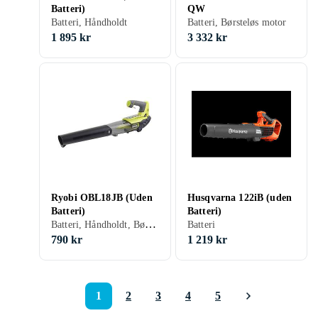
Batteri)
QW
Batteri, Håndholdt
Batteri, Børsteløs motor
1 895 kr
3 332 kr
Ryobi OBL18JB (Uden
Husqvarna 122iB (uden
Batteri)
Batteri)
Batteri, Håndholdt, Børsteløs motor, Variabel hastighed, Mulcher
Batteri
790 kr
1 219 kr
1
2
3
4
5