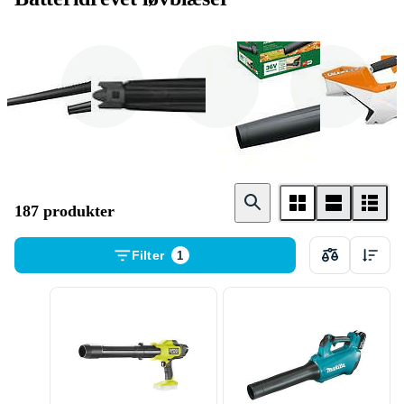
Makita
Dewalt
Bosch
187 produkter
Filter
1