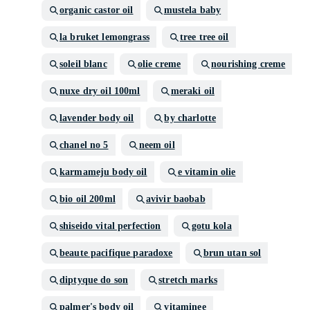
organic castor oil
mustela baby
la bruket lemongrass
tree tree oil
soleil blanc
olie creme
nourishing creme
nuxe dry oil 100ml
meraki oil
lavender body oil
by charlotte
chanel no 5
neem oil
karmameju body oil
e vitamin olie
bio oil 200ml
avivir baobab
shiseido vital perfection
gotu kola
beaute pacifique paradoxe
brun utan sol
diptyque do son
stretch marks
palmer's body oil
vitaminee