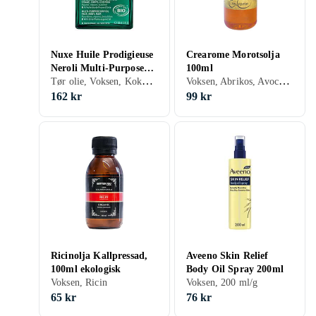
Nuxe Huile Prodigieuse
Crearome Morotsolja
Neroli Multi-Purpose
100ml
Tør olie, Voksen, Kokos, Lavendel, Sesam, Citron, Geranium, 100 ml/g
Voksen, Abrikos, Avocado, Gulerod, 100 ml/g
Dry Oil 100ml
162 kr
99 kr
Ricinolja Kallpressad,
Aveeno Skin Relief
100ml ekologisk
Body Oil Spray 200ml
Voksen, Ricin
Voksen, 200 ml/g
65 kr
76 kr