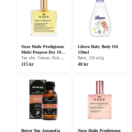
Nuxe Huile Prodigieuse
Libero Baby Body Oil
Multi Purpose Dry Oil
150ml
Tør olie, Voksen, Kokos, Mandel, Citron, Argan, Macadami, Hjulkrone, Tea Tree, Perikum, Geranium, Solsikke, Oliven, Rosmarin, 50 ml/g
50ml
Børn, 150 ml/g
115 kr
40 kr
Better You Arganolja
Nuxe Huile Prodigieuse