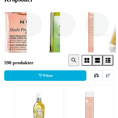
Nuxe
Weleda
Bio - Oil
598 produkter
Filter