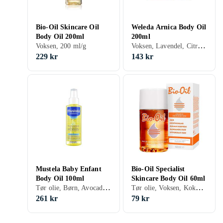
Bio-Oil Skincare Oil
Weleda Arnica Body Oil
Body Oil 200ml
200ml
Voksen, Lavendel, Citron, Geranium, Solsikke, Oliven, 200 ml/g
Voksen, 200 ml/g
229 kr
143 kr
Mustela Baby Enfant
Bio-Oil Specialist
Body Oil 100ml
Skincare Body Oil 60ml
Tør olie, Børn, Avocado, Granatæble, Solsikke, 100 ml/g
Tør olie, Voksen, Kokos, Lavendel, Citron, Argan, Gulerod, Geranium, Rosmarin, 60 ml/g
261 kr
79 kr