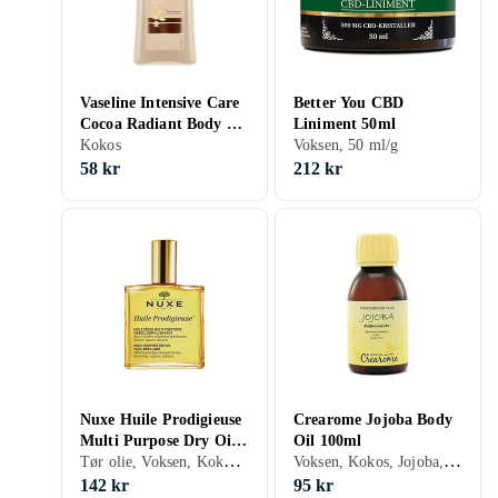
Vaseline Intensive Care
Better You CBD
Cocoa Radiant Body Oil
Liniment 50ml
200ml
Kokos
Voksen, 50 ml/g
58 kr
212 kr
Nuxe Huile Prodigieuse
Crearome Jojoba Body
Multi Purpose Dry Oil
Oil 100ml
Tør olie, Voksen, Kokos, Mandel, Citron, Argan, Macadami, Hjulkrone, Tea Tree, Perikum, Geranium, Solsikke, Druer, Oliven, Rosmarin, 100 ml/g
Voksen, Kokos, Jojoba, 100 ml/g
100ml
142 kr
95 kr