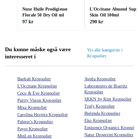
Nuxe Huile Prodigieuse
L'Occitane Almond Supp
Florale 50 Dry Oil ml
Skin Oil 100ml
97 kr
290 kr
Du kunne måske også være
Vis alle kategorier i
interesseret i
Kropsolier
Baobab Kropsolier
Aveda Kropsolier
L'Occitane Kropsolier
Laboratoires de Biarritz
Kropsolier
Coco & Eve Kropsolier
SKKN by Kim Kropsolier
Purity Vision Kropsolier
Truly Kropsolier
Mixa Kropsolier
Bielenda Kropsolier
Carolina Herrera Kropsolier
Eko Kropsolier
Palmer's Kropsolier
Eminence Organics Kropsolie
Payot Kropsolier
Natur Drogeriet Kropsolier
MinLen Kropsolier