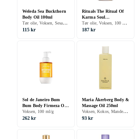
Weleda Sea Buckthorn
Rituals The Ritual Of
Body Oil 100ml
Karma Soul
Tør olie, Voksen, Sesam, Havtorn, Citron, Geranium, 100 ml/g
Tør olie, Voksen, 100 ml/g
Shimmering Body Oil
100ml
115 kr
187 kr
Sol de Janeiro Bum
Maria Åkerberg Body &
Bum Body Firmeza Oil
Massage Oil 250ml
Voksen, Kokos, Mandel, Lavendel, Sesam, Jojoba, Citron, Geranium, Solsikke, Druer, 250 ml/g
100ml
Voksen, 100 ml/g
262 kr
93 kr