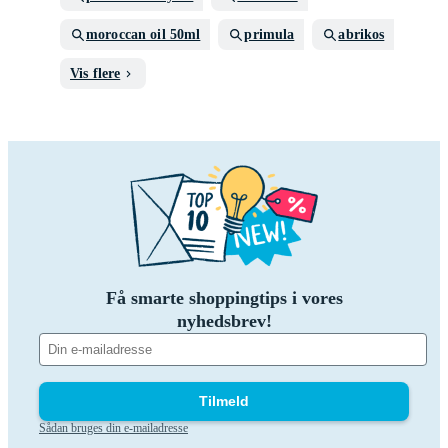
moroccan oil 50ml
primula
abrikos
Vis flere
Få smarte shoppingtips i vores
nyhedsbrev!
Tilmeld
Sådan bruges din e-mailadresse