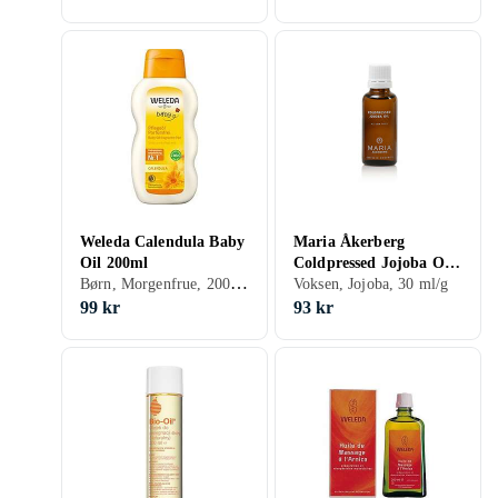
Weleda Calendula Baby
Maria Åkerberg
Oil 200ml
Coldpressed Jojoba Oil
Børn, Morgenfrue, 200 ml/g
30ml
Voksen, Jojoba, 30 ml/g
99 kr
93 kr