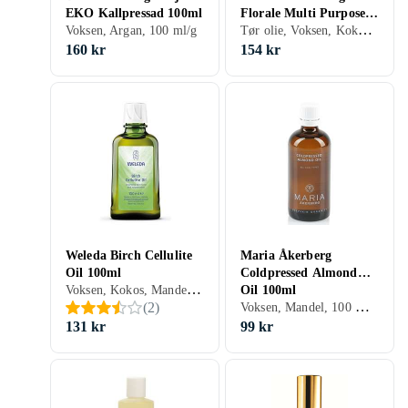
EKO Kallpressad 100ml
Florale Multi Purpose
Tør olie, Voksen, Kokos, Mandel, Citron, Argan, Macadami, Hjulkrone, Geranium, Solsikke, Druer, Rosmarin, 100 ml/g
Voksen, Argan, 100 ml/g
Dry Oil 100ml
160 kr
154 kr
Weleda Birch Cellulite
Maria Åkerberg
Oil 100ml
Coldpressed Almond
Voksen, Kokos, Mandel, Abrikos, Jojoba, Citron, Hvedekim, Ricin, Geranium, Druer, Rosmarin, 100 ml/g
Oil 100ml
Voksen, Mandel, 100 ml/g
(
2
)
131 kr
99 kr