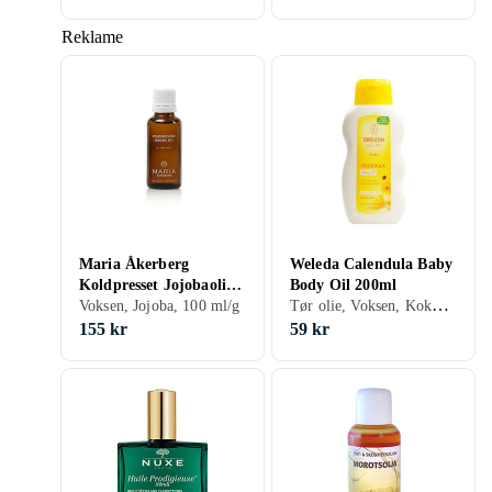
Reklame
Maria Åkerberg
Weleda Calendula Baby
Koldpresset Jojobaolie
Body Oil 200ml
Tør olie, Voksen, Kokos, Mandel, Sesam, Citron, Morgenfrue, Geranium, 200 ml/g
100ml
Voksen, Jojoba, 100 ml/g
155 kr
59 kr