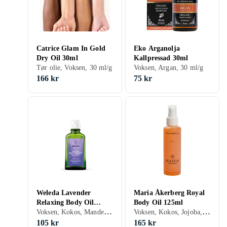
Catrice Glam In Gold
Eko Arganolja
Dry Oil 30ml
Kallpressad 30ml
Tør olie, Voksen, 30 ml/g
Voksen, Argan, 30 ml/g
166 kr
75 kr
Weleda Lavender
Maria Åkerberg Royal
Relaxing Body Oil
Body Oil 125ml
Voksen, Kokos, Mandel, Lavendel, Sesam, Citron, Geranium, 100 ml/g
Voksen, Kokos, Jojoba, Havtorn, Citron, Geranium, Solsikke, Rosmarin, 125 ml/g
100ml
105 kr
165 kr