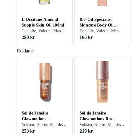
L'Occitane Almond
Bio-Oil Specialist
Supple Skin Oil 100ml
Skincare Body Oil
Tør olie, Voksen, Mandel, Citron, Gulerod, Geranium, Solsikke, 100 ml/g
Tør olie, Voksen, Mandel, Lavendel, Sesam, Citron, Geranium, Rosmarin, 200 ml/g
200ml
290 kr
166 kr
Reklame
Sol de Janeiro
Sol de Janeiro
Glowmotions
Glowmotions Rio
Voksen, Kokos, Mandel, 75 ml/g
Voksen, Kokos, Mandel, 75 ml/g
Copacabana Bronze
Sunset Glow Oil 75ml
Glow Oil 75ml
223 kr
219 kr