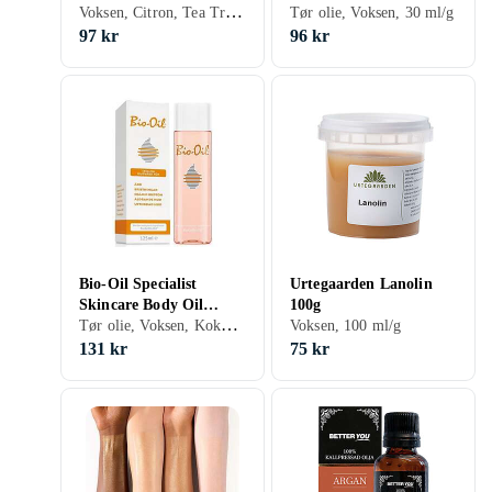
Voksen, Citron, Tea Tree, Geranium, 30 ml/g
30ml
Tør olie, Voksen, 30 ml/g
97 kr
96 kr
Bio-Oil Specialist
Urtegaarden Lanolin
Skincare Body Oil
100g
Tør olie, Voksen, Kokos, Lavendel, Avocado, Jojoba, Citron, Gulerod, Geranium, Ylang Ylang, Solsikke, Rosmarin, 125 ml/g
125ml
Voksen, 100 ml/g
131 kr
75 kr