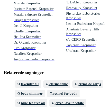
T. LeClerc Kropsolier
Mustela Kropsolier
Renovality Kropsolier
Instituto Espanol Kropsolier
Phytorelax Laboratories
Meraki Skincare Kropsolier
Kropsolier
Uriage Kropsolier
Institut Esthederm Kropsolier
frei öl Kropsolier
Anastasia Beverly Hills
Khadlaj Kropsolier
Kropsolier
Hei Poa Kropsolier
c/o GERD Kropsolier
Dr. Organic Kropsolier
Topicrem Kropsolier
Lito Kropsolier
Urtekram Kropsolier
Natalie's Kropsolier
Augustinus Bader Kropsolier
Relaterede søgninger
lavender oil
clarins tonic
creme de corps
body shimmer
retinol for body
pure tea tree oil
creed love in white