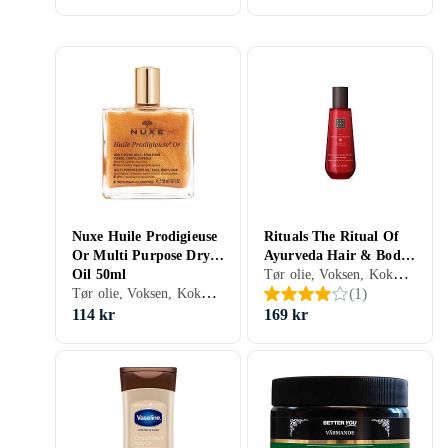
Nuxe Huile Prodigieuse
Rituals The Ritual Of
Or Multi Purpose Dry
Ayurveda Hair & Body
Tør olie, Voksen, Kokos, Mandel, Citron, Solsikke, 100 ml/g
Oil 50ml
Dry Oil 100ml
Tør olie, Voksen, Kokos, Mandel, Citron, Argan, Macadami, Hjulkrone, Perikum, Geranium, Solsikke, Oliven, Rosmarin, 50 ml/g
(
1
)
114 kr
169 kr