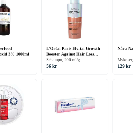
erfood
L'Oréal Paris Elvital Growth
Nåva Na
oxid 3% 1000ml
Booster Against Hair Loss
Shampoo 200ml
Schampo, 200 ml/g
Mykoser,
56 kr
129 kr