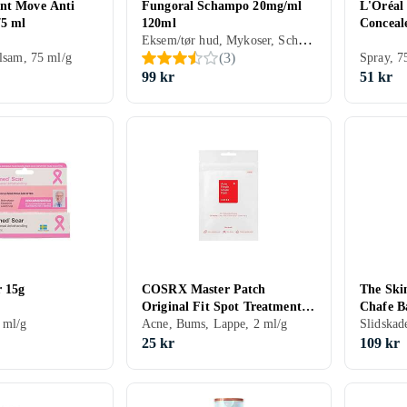
nt Move Anti
Fungoral Schampo 20mg/ml
L'Oréal
75 ml
120ml
Conceal
Eksem/tør hud, Mykoser, Schampo, 120 ml/g
(
3
)
alsam, 75 ml/g
Spray, 7
99 kr
51 kr
 15g
COSRX Master Patch
The Ski
Original Fit Spot Treatment
Chafe B
 ml/g
24 pcs
Acne, Bums, Lappe, 2 ml/g
Slidskad
25 kr
109 kr