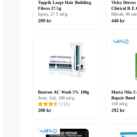
Toppik Large Hair Building
Vichy Dercos
Fibers 27.5g
Clinical R.E.
Spray, 27.5 ml/g
90ml
Hårtab, 90 ml
209 kr
440 kr
6%
Basiron AC Wash 5% 100g
Maria Nila C
Acne, Gel, 100 ml/g
Repair Bond 
(
1
)
150 ml/g
200 kr
292 kr
18%