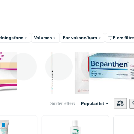
dningsform
Volumen
For voksne/børn
Flere filtre
Psoriasis
Bums
Acne
Ar
Sortér efter
:
Popularitet
 /
Bid og stik
Mykoser
Skrammer
Rosac