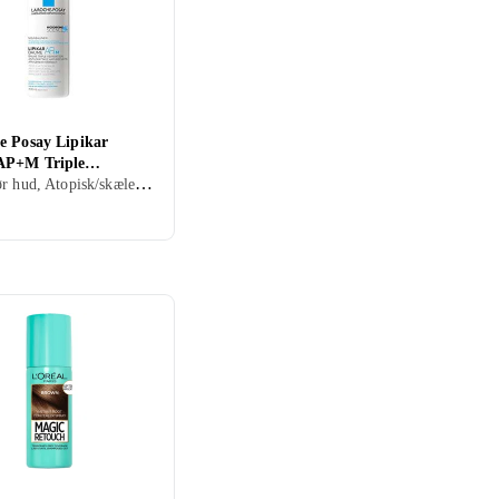
e Posay Lipikar
AP+M Triple
Eksem/tør hud, Atopisk/skæleksem, Balsam, 400 ml/g
ion Body Balm 400ml