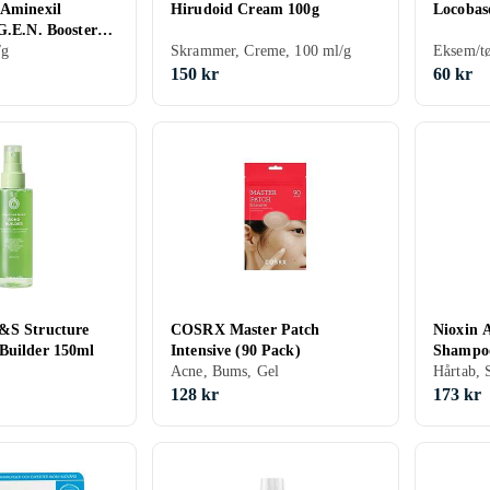
 Aminexil
Hirudoid Cream 100g
Locobas
G.E.N. Booster
/g
Skrammer, Creme, 100 ml/g
Eksem/tø
150 kr
60 kr
&S Structure
COSRX Master Patch
Nioxin 
Builder 150ml
Intensive (90 Pack)
Shampo
Acne, Bums, Gel
Hårtab, 
128 kr
173 kr