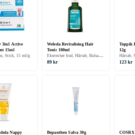
3in1 Active
Weleda Revitalising Hair
Toppik 
nt 15ml
Tonic 100ml
12g
Eksem/tør hud, Hårtab, Balsam, 100 ml/g
s, Stick, 15 ml/g
Hårtab, 
89 kr
123 kr
ndula Nappy
Bepanthen Salva 30g
COSRX M