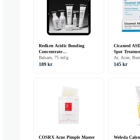
Redken Acidic Bonding
Cicamed ASD 
Concentrate
Spot Treatme
Hårbandagebalsam Leave-in
Balsam, 75 ml/g
Ar, Acne, Bum
75ml
189 kr
145 kr
COSRX Acne Pimple Master
Weleda Cale