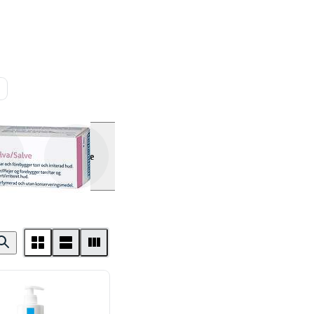
Vis flere
ea
Forkølelsessår