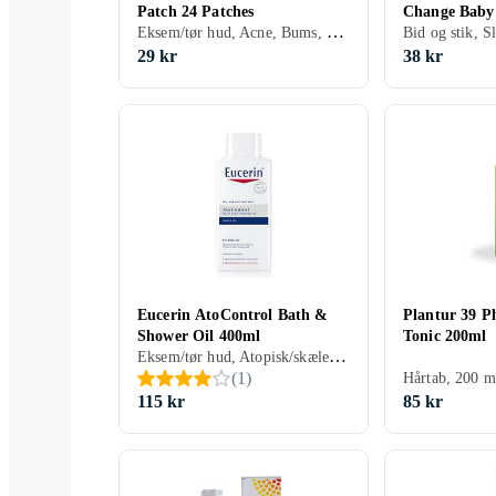
Patch 24 Patches
Change Baby
Eksem/tør hud, Acne, Bums, Gel, 30 ml/g
75ml
29 kr
38 kr
Eucerin AtoControl Bath &
Plantur 39 P
Shower Oil 400ml
Tonic 200ml
Eksem/tør hud, Atopisk/skæleksem, Olie, 400 ml/g
(
1
)
Hårtab, 200 m
115 kr
85 kr