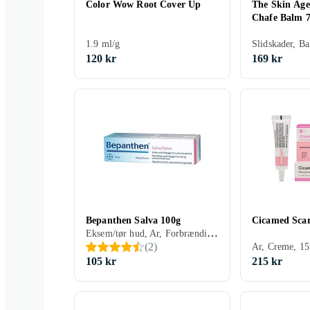
Color Wow Root Cover Up
The Skin Age
Chafe Balm 
1.9 ml/g
Slidskader, B
120 kr
169 kr
Bepanthen Salva 100g
Cicamed Scar
Eksem/tør hud, Ar, Forbrændinger/skoldning, Udslæt, Atopisk/skæleksem, Slidskader, Salve, 100 ml/g
(
2
)
Ar, Creme, 15
105 kr
215 kr