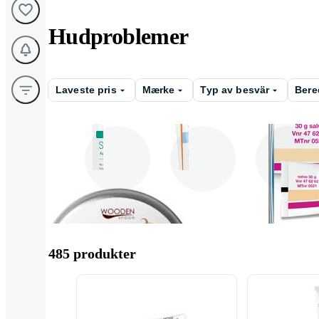
Hudproblemer
Laveste pris
Mærke
Typ av besvär
Bere
Eksem / tør hud
Hårtab
Atopisk /
skæleksem
485 produkter
Udslæt
Slidskader
Forbrændinger