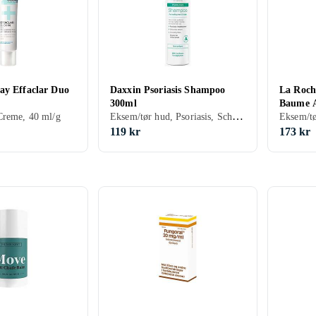
ay Effaclar Duo
Daxxin Psoriasis Shampoo
La Roch
300ml
Baume 
Eksem/tør hud, Psoriasis, Schampo, 300 ml/g
Creme, 40 ml/g
Reparat
119 kr
173 kr