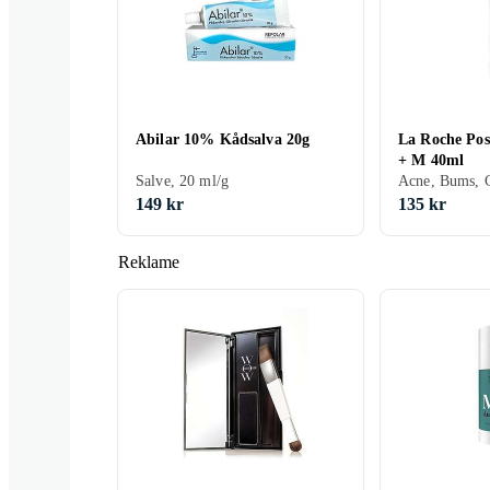
skoldning
Abilar 10% Kådsalva 20g
La Roche Pos
+ M 40ml
Sår i munden
Salve, 20 ml/g
Acne, Bums, 
149 kr
135 kr
Reklame