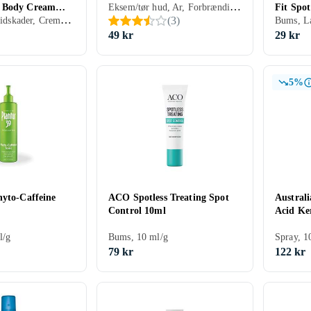
Eksem/tør hud, Ar, Forbrændinger/skoldning, Udslæt, Salve, 30 ml/g
 Body Cream
Fit Spot
Bid og stik, Slidskader, Creme, 75 ml/g
(
3
)
Bums, La
49 kr
29 kr
5%
hyto-Caffeine
ACO Spotless Treating Spot
Australi
Control 10ml
Acid Ke
l/g
Bums, 10 ml/g
Spray, 1
79 kr
122 kr