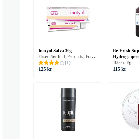
Inotyol Salva 30g
Re-Fresh Sup
Eksem/tør hud, Psoriasis, Forbrændinger/skoldning, Udslæt, Salve, 30 ml/g
Hydrogenper
(
1
)
1000 ml/g
125 kr
115 kr