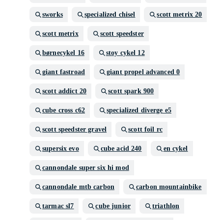
sworks
specialized chisel
scott metrix 20
scott metrix
scott speedster
børnecykel 16
stoy cykel 12
giant fastroad
giant propel advanced 0
scott addict 20
scott spark 900
cube cross c62
specialized diverge e5
scott speedster gravel
scott foil rc
supersix evo
cube acid 240
en cykel
cannondale super six hi mod
cannondale mtb carbon
carbon mountainbike
tarmac sl7
cube junior
triathlon