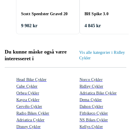
Scott Speedster Gravel 20
BH Spike 3.0
9 902 kr
4 845 kr
Du kunne måske også være
Vis alle kategorier i Ridley
interesseret i
Cykler
Head Bike Cykler
Norco Cykler
Cube Cykler
Ridley Cykler
Orbea Cykler
Adriatica Bike Cykler
Kayza Cykler
Dema Cykler
Cervélo Cykler
Dahon Cykler
Radio Bikes Cykler
Fitbikeco Cykler
Adriatica Cykler
NS Bikes Cykler
Disney Cykler
Kellys Cykler