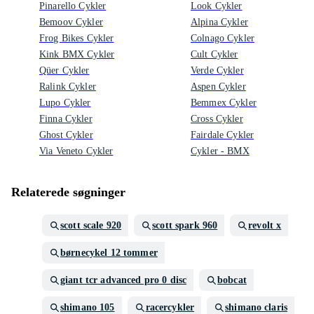
Pinarello Cykler
Look Cykler
Bemoov Cykler
Alpina Cykler
Frog Bikes Cykler
Colnago Cykler
Kink BMX Cykler
Cult Cykler
Qüer Cykler
Verde Cykler
Ralink Cykler
Aspen Cykler
Lupo Cykler
Bemmex Cykler
Finna Cykler
Cross Cykler
Ghost Cykler
Fairdale Cykler
Via Veneto Cykler
Cykler - BMX
Relaterede søgninger
scott scale 920
scott spark 960
revolt x
børnecykel 12 tommer
giant tcr advanced pro 0 disc
bobcat
shimano 105
racercykler
shimano claris