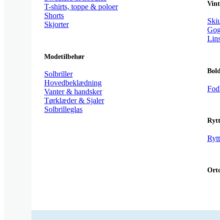
Vint
T-shirts, toppe & poloer
Shorts
Ski
Skjorter
Gog
Lins
Modetilbehør
Bol
Solbriller
Hovedbeklædning
Fod
Vanter & handsker
Tørklæder & Sjaler
Solbrilleglas
Rytt
Rytt
Orto