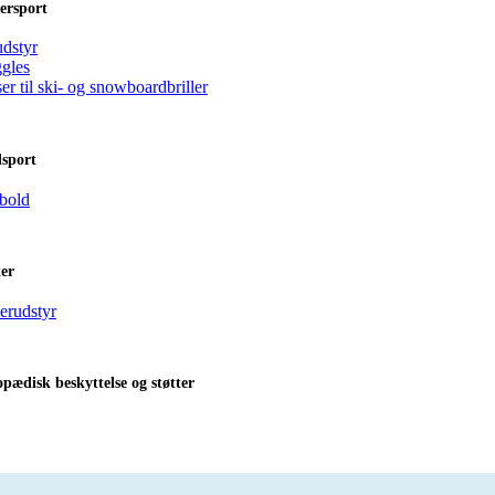
ersport
udstyr
gles
er til ski- og snowboardbriller
dsport
bold
er
erudstyr
pædisk beskyttelse og støtter