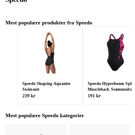
Mest populære produkter fra Speedo
Speedo Shaping Aquanite
Speedo Hyperboom Splic
Swimsuit
Muscleback Svømmedrag
(Dame)
239 kr
191 kr
Mest populære Speedo kategorier